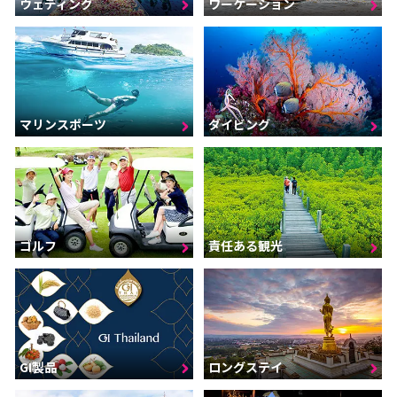
ウェディング
ワーケーション
マリンスポーツ
ダイビング
ゴルフ
責任ある観光
GI製品
ロングステイ