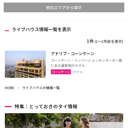
他のエリアから探す
ライブハウス情報一覧を表示
チェンマイ
チェンライ
1件
(1〜1件目を表示)
メーホンソーン
ランパーン
ランプーン
スコータイ
アドリブ・コーンケーン
コーンケーン・イノベーションセンターの一角
ターク
カンペーンペット
にある最新鋭のホテル
ピッサヌローク
ナコーンサワン
コーンケーン
ホテル
ナーン
パヤオ
HOME
ライブハウスの情報一覧
プレー
ペッチャブーン
ピチット
ウッタラディット
特集：とっておきのタイ情報
ウタイターニー