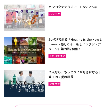
ラヨーン（サメット島）
チャンタブリー
バンコクでできるアートなこと5選
サケーオ
チャチューンサオ
バンコク
プラーチーンブリー
ナコーンナーヨック
サムットプラカーン
5つのRで巡る「Healing is the New L
uxury ～癒しこそ、新しいラグジュア
バンコク
サムットソンクラーム
リー〜」第2弾を開催！
アユタヤ
ナコーンパトム
その他エリア
カンチャナブリー
ホアヒン（プラチュアッブ
キリカン）
２人なら、もっとタイが好きになる｜
チャアム（ペッチャブリ
アーントーン
第１回：愛の風景
ー）
アユタヤ
チャイナート
ロッブリー
ノンタブリー
パトゥムターニー
ペッチャブリー
プラチュアップキリカン