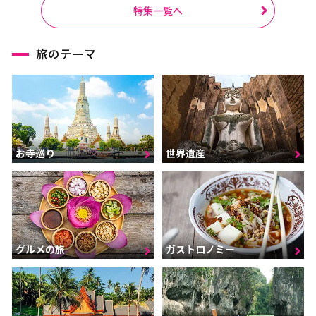
ラーチャブリー
サムットサーコーン
特集一覧へ
サラブリー
シンブリー
旅のテーマ
スパンブリー
プーケット
サムイ島（スラーターニ
ー）
クラビ
ランタ島（クラビ）
お寺巡り
世界遺産
トラン
パンガー
カオラック（パンガー）
チュンポーン
ナラーティワート
ナコーンシータマラート
パッターニー
パッタルン
グルメの旅
ガストロノミー
ラノーン
サトゥーン
ソンクラー
スラーターニー
ヤラー