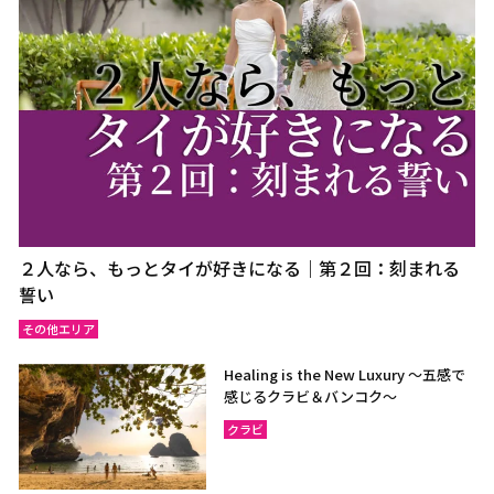
ウドーンターニー
コーンケーン
ナコーンラーチャシーマー
ウボンラーチャターニー
（コラート）
（ウボン）
カラシン
ルーイ
サコンナコーン
ナコーンパノム
ノーンカーイ
ノーンブアランプー
ブンカーン
ムックダーハーン
ローイエット
マハーサーラカーム
２人なら、もっとタイが好きになる｜第２回：刻まれる
ブリーラム
ヤソートーン
誓い
シーサケート
アムナートチャルーン
その他エリア
スリン
チャイヤプーム
Healing is the New Luxury ～五感で
北イサーン
南イサーン
感じるクラビ＆バンコク～
クラビ
パタヤ（チョンブリー）
トラート