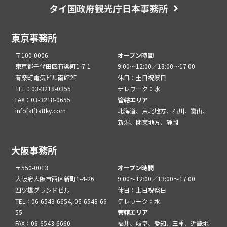
タイ国政府観光庁日本事務所
東京事務所
〒100-0006
オープン時間
東京都千代田区有楽町1-7-1
9:00～12:00／13:00～17:00
有楽町電気ビル南館2F
休日：土日祝祭日
TEL：03-3218-0355
テレワーク：水
FAX：03-3218-0655
管轄エリア
info[at]tattky.com
北海道、東北地方、石川、富山、
新潟、関東地方、静岡
大阪事務所
〒550-0013
オープン時間
大阪府大阪市西区新町1-4-26
9:00～12:00／13:00～17:00
四ツ橋グランドビル
休日：土日祝祭日
TEL：06-6543-6654, 06-6543-66
テレワーク：水
55
管轄エリア
FAX：06-6543-6660
福井、岐阜、愛知、三重、近畿地