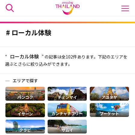
ローカル体験
ローカル体験
“
” の記事は全102件あります。下記のエリアを
選ぶとさらに絞り込みができます。
エリアで探す
バンコク
チェンマイ
アユタヤ
カンチャナブリー
プーケット
イサーン
クラビ
サムイ