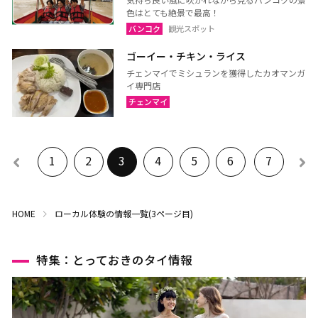
色はとても絶景で最高！
バンコク
観光スポット
ゴーイー・チキン・ライス
チェンマイでミシュランを獲得したカオマンガ
イ専門店
チェンマイ
1
2
3
4
5
6
7
HOME
ローカル体験の情報一覧(3ページ目)
特集：とっておきのタイ情報