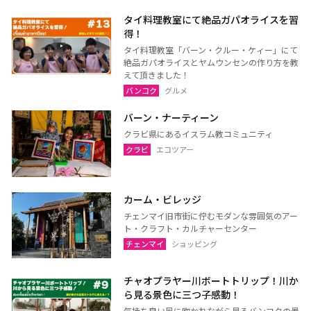
ラーチャブリー
サムットサーコーン
タイ料理教室にて絶品ガパオライスを習
サラブリー
シンブリー
得！
タイ料理教室「バーン・クルー・ケィー」にて
スパンブリー
絶品ガパオライスとヤムウンセンの作り方を教
えて頂きました！
バンコク
グルメ
プーケット
サムイ島（スラーターニ
バーン・ナーティーン
ー）
クラビ県にあるイスラム教コミュニティ
クラビ
ランタ島（クラビ）
クラビ
エコツアー
トラン
パンガー
カオラック（パンガー）
チュンポーン
カーム・ビレッジ
ナラーティワート
ナコーンシータマラート
チェンマイ旧市街に佇むモダンな雰囲気のアー
ト・クラフト・カルチャーセンター
パッターニー
パッタルン
チェンマイ
ショッピング
ラノーン
サトゥーン
チャオプラヤー川ボートトリップ！川か
ソンクラー
スラーターニー
ら見る景色に三つ子感動！
ヤラー
気持ち良い風に吹かれながら見るバンコクの景