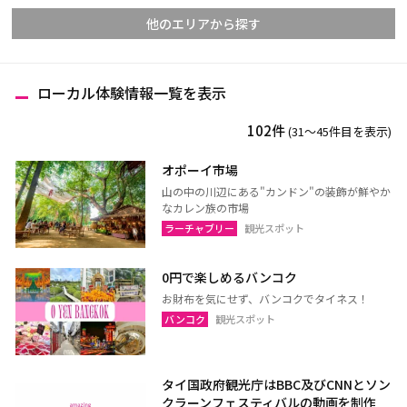
他のエリアから探す
ローカル体験情報一覧を表示
チェンマイ
チェンライ
102件
(31〜45件目を表示)
メーホンソーン
ランパーン
ランプーン
スコータイ
オポーイ市場
山の中の川辺にある"カンドン"の装飾が鮮やか
ターク
カンペーンペット
なカレン族の市場
ピッサヌローク
ナコーンサワン
ラーチャブリー
観光スポット
ナーン
パヤオ
0円で楽しめるバンコク
プレー
ペッチャブーン
お財布を気にせず、バンコクでタイネス！
ピチット
ウッタラディット
バンコク
観光スポット
ウタイターニー
タイ国政府観光庁はBBC及びCNNとソン
クラーンフェスティバルの動画を制作