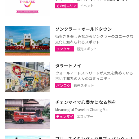
ウドーンターニー
コーンケーン
その他エリア
イベント
ナコーンラーチャシーマー
ウボンラーチャターニー
（コラート）
（ウボン）
ソンクラー・オールドタウン
カラシン
ルーイ
街歩きを楽しみながらソンクラーのユニークな
サコンナコーン
ナコーンパノム
文化に触れられるスポット
ソンクラー
観光スポット
ノーンカーイ
ノーンブアランプー
ブンカーン
ムックダーハーン
タラートノイ
ローイエット
マハーサーラカーム
ウォールアートストリートが人気を集めている
古い中華系の人々のコミュニティ
ブリーラム
ヤソートーン
バンコク
観光スポット
シーサケート
アムナートチャルーン
スリン
チャイヤプーム
チェンマイで心豊かになる旅を
北イサーン
南イサーン
Meaningful Travel in Chiang Mai
チェンマイ
エコツアー
パタヤ（チョンブリー）
トラート
ブルースイミング・クラブ・バンク・ホ