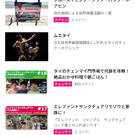
ラヨーン（サメット島）
チャンタブリー
アヒン
地元漁師による自然保護活動の一環
サケーオ
チャチューンサオ
ホアヒン
エコツアー
プラーチーンブリー
ナコーンナーヨック
サムットプラカーン
ムエタイ
立ち技世界最強格闘技といわれるタイ式キッ
ク・ボクシング
バンコク
サムットソンクラーム
アユタヤ
ナコーンパトム
タイのチェンマイ門市場で托鉢を体験！
絶品おかゆ料理で朝ごはん！
カンチャナブリー
ホアヒン（プラチュアッブ
キリカン）
チェンマイ
観光スポット
チャアム（ペッチャブリ
アーントーン
ー）
エレファントサンクチュアリでゾウと家
チャイナート
ロッブリー
族に！
『エレファント ジャングル サンクチュア
ノンタブリー
パトゥムターニー
リ』で象とのふれあいです
ペッチャブリー
プラチュアップキリカン
チェンマイ
エコツアー