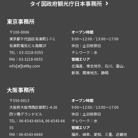
タイ国政府観光庁日本事務所
東京事務所
〒100-0006
オープン時間
東京都千代田区有楽町1-7-1
9:00～12:00／13:00～17:00
有楽町電気ビル南館2F
休日：土日祝祭日
TEL：03-3218-0355
テレワーク：水
FAX：03-3218-0655
管轄エリア
info[at]tattky.com
北海道、東北地方、石川、富山、
新潟、関東地方、静岡
大阪事務所
〒550-0013
オープン時間
大阪府大阪市西区新町1-4-26
9:00～12:00／13:00～17:00
四ツ橋グランドビル
休日：土日祝祭日
TEL：06-6543-6654, 06-6543-66
テレワーク：水
55
管轄エリア
FAX：06-6543-6660
福井、岐阜、愛知、三重、近畿地