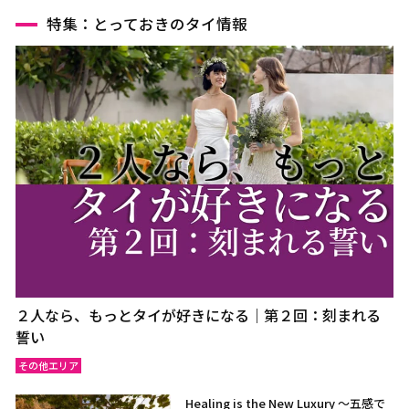
ウドーンターニー
コーンケーン
特集：とっておきのタイ情報
ナコーンラーチャシーマー
ウボンラーチャターニー
（コラート）
（ウボン）
カラシン
ルーイ
サコンナコーン
ナコーンパノム
ノーンカーイ
ノーンブアランプー
ブンカーン
ムックダーハーン
ローイエット
マハーサーラカーム
ブリーラム
ヤソートーン
シーサケート
アムナートチャルーン
スリン
チャイヤプーム
２人なら、もっとタイが好きになる｜第２回：刻まれる
北イサーン
南イサーン
誓い
その他エリア
パタヤ（チョンブリー）
トラート
Healing is the New Luxury ～五感で