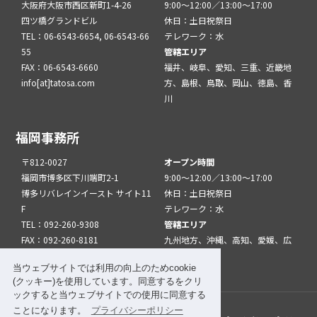
大阪府大阪市西区新町1-4-26
9:00～12:00／13:00～17:00
四ツ橋グランドビル
休日：土日祝祭日
TEL：06-6543-6654, 06-6543-66
テレワーク：水
55
管轄エリア
FAX：06-6543-6660
福井、岐阜、愛知、三重、近畿地
info[at]tatosa.com
方、島根、鳥取、岡山、徳島、香
川
福岡事務所
〒812-0027
オープン時間
福岡市博多区下川端町2-1
9:00～12:00／13:00～17:00
博多リバレインイースト サイト11
休日：土日祝祭日
F
テレワーク：水
TEL：092-260-9308
管轄エリア
FAX：092-260-8181
九州地方、沖縄、高知、愛媛、広
info[at]tatfuk.com
島、山口
当ウェブサイトでは利用の向上のためcookie
(クッキー)を使用しています。同意するをクリ
ックすると当ウェブサイトでの使用に同意する
ことになります。
プライバシーポリシー