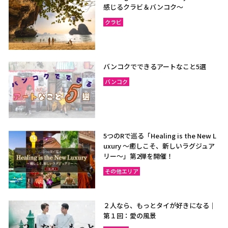
感じるクラビ＆バンコク～
ラヨーン（サメット島）
チャンタブリー
クラビ
サケーオ
チャチューンサオ
プラーチーンブリー
ナコーンナーヨック
サムットプラカーン
バンコクでできるアートなこと5選
バンコク
バンコク
サムットソンクラーム
アユタヤ
ナコーンパトム
カンチャナブリー
ホアヒン（プラチュアッブ
5つのRで巡る「Healing is the New L
キリカン）
uxury ～癒しこそ、新しいラグジュア
リー〜」第2弾を開催！
チャアム（ペッチャブリ
アーントーン
ー）
その他エリア
チャイナート
ロッブリー
ノンタブリー
パトゥムターニー
２人なら、もっとタイが好きになる｜
第１回：愛の風景
ペッチャブリー
プラチュアップキリカン