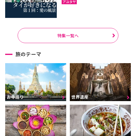
アユタヤ
ラーチャブリー
サムットサーコーン
サラブリー
シンブリー
スパンブリー
特集一覧へ
プーケット
サムイ島（スラーターニ
旅のテーマ
ー）
クラビ
ランタ島（クラビ）
トラン
パンガー
カオラック（パンガー）
チュンポーン
ナラーティワート
ナコーンシータマラート
お寺巡り
世界遺産
パッターニー
パッタルン
ラノーン
サトゥーン
ソンクラー
スラーターニー
ヤラー