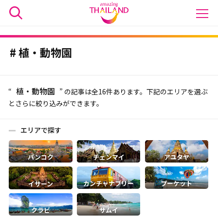
植・動物園
植・動物園
“
” の記事は全16件あります。下記のエリアを選ぶ
とさらに絞り込みができます。
エリアで探す
バンコク
チェンマイ
アユタヤ
カンチャナブリー
プーケット
イサーン
クラビ
サムイ