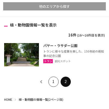
他のエリアから探す
植・動物園情報一覧を表示
チェンマイ
チェンライ
16件
(16〜16件目を表示)
メーホンソーン
ランパーン
ランプーン
スコータイ
パヤー・ラサダー公園
トランに様々な産業を興した、150年前の県知
ターク
カンペーンペット
事の記念公園
ピッサヌローク
ナコーンサワン
トラン
観光スポット
ナーン
パヤオ
プレー
ペッチャブーン
1
2
ピチット
ウッタラディット
ウタイターニー
HOME
植・動物園の情報一覧(2ページ目)