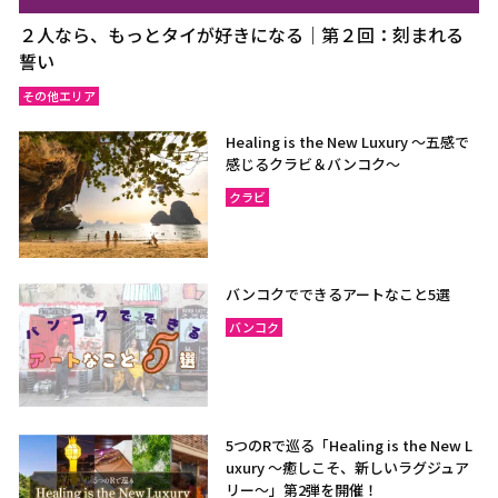
ラヨーン（サメット島）
チャンタブリー
２人なら、もっとタイが好きになる｜第２回：刻まれる
サケーオ
チャチューンサオ
誓い
プラーチーンブリー
ナコーンナーヨック
その他エリア
サムットプラカーン
Healing is the New Luxury ～五感で
感じるクラビ＆バンコク～
クラビ
バンコク
サムットソンクラーム
アユタヤ
ナコーンパトム
カンチャナブリー
ホアヒン（プラチュアッブ
バンコクでできるアートなこと5選
キリカン）
バンコク
チャアム（ペッチャブリ
アーントーン
ー）
チャイナート
ロッブリー
ノンタブリー
パトゥムターニー
5つのRで巡る「Healing is the New L
uxury ～癒しこそ、新しいラグジュア
ペッチャブリー
プラチュアップキリカン
リー〜」第2弾を開催！