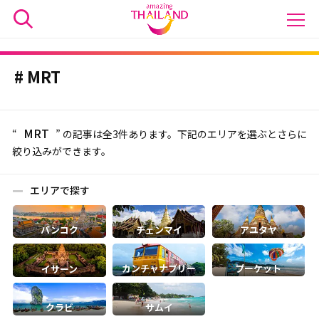
MRT
MRT
“
” の記事は全3件あります。下記のエリアを選ぶとさらに
絞り込みができます。
エリアで探す
バンコク
チェンマイ
アユタヤ
カンチャナブリー
プーケット
イサーン
クラビ
サムイ