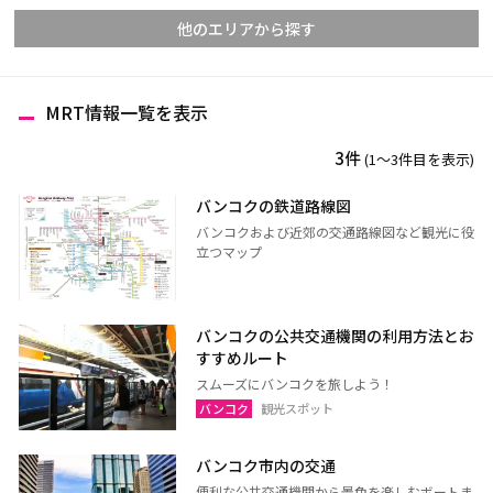
他のエリアから探す
MRT情報一覧を表示
チェンマイ
チェンライ
3件
(1〜3件目を表示)
メーホンソーン
ランパーン
ランプーン
スコータイ
バンコクの鉄道路線図
バンコクおよび近郊の交通路線図など観光に役
ターク
カンペーンペット
立つマップ
ピッサヌローク
ナコーンサワン
ナーン
パヤオ
バンコクの公共交通機関の利用方法とお
プレー
ペッチャブーン
すすめルート
ピチット
ウッタラディット
スムーズにバンコクを旅しよう！
バンコク
観光スポット
ウタイターニー
バンコク市内の交通
便利な公共交通機関から景色を楽しむボートま