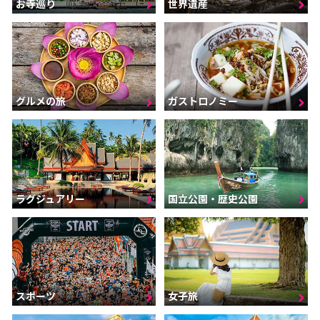
お寺巡り
世界遺産
グルメの旅
ガストロノミー
ラグジュアリー
国立公園・歴史公園
スポーツ
女子旅