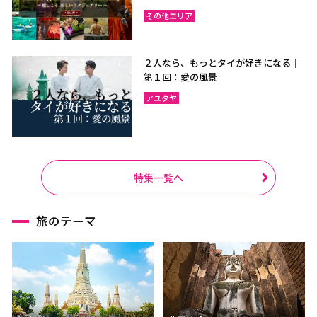
ラーチャブリー
サムットサーコーン
その他エリア
サラブリー
シンブリー
スパンブリー
２人なら、もっとタイが好きになる｜
第１回：愛の風景
アユタヤ
プーケット
サムイ島（スラーターニ
ー）
クラビ
ランタ島（クラビ）
トラン
パンガー
特集一覧へ
カオラック（パンガー）
チュンポーン
旅のテーマ
ナラーティワート
ナコーンシータマラート
パッターニー
パッタルン
ラノーン
サトゥーン
ソンクラー
スラーターニー
ヤラー