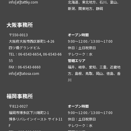
info[at]tattky.com
北海道、東北地方、石川、富山、
新潟、関東地方、静岡
大阪事務所
〒550-0013
オープン時間
大阪府大阪市西区新町1-4-26
9:00～12:00／13:00～17:00
四ツ橋グランドビル
休日：土日祝祭日
TEL：06-6543-6654, 06-6543-66
テレワーク：水
55
管轄エリア
FAX：06-6543-6660
福井、岐阜、愛知、三重、近畿地
info[at]tatosa.com
方、島根、鳥取、岡山、徳島、香
川
福岡事務所
〒812-0027
オープン時間
福岡市博多区下川端町2-1
9:00～12:00／13:00～17:00
博多リバレインイースト サイト11
休日：土日祝祭日
F
テレワーク：水