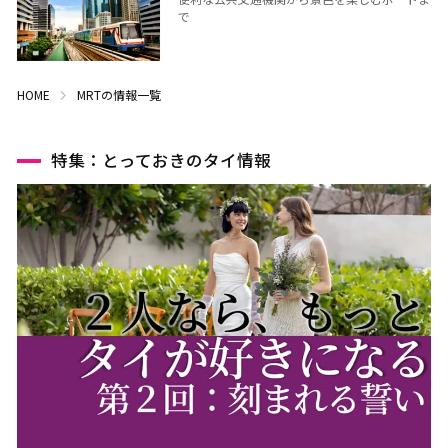
ウドーンターニー
コーンケーン
で
ナコーンラーチャシーマー
ウボンラーチャターニー
（コラート）
（ウボン）
カラシン
ルーイ
HOME
MRTの情報一覧
サコンナコーン
ナコーンパノム
特集：とっておきのタイ情報
ノーンカーイ
ノーンブアランプー
ブンカーン
ムックダーハーン
ローイエット
マハーサーラカーム
ブリーラム
ヤソートーン
シーサケート
アムナートチャルーン
スリン
チャイヤプーム
北イサーン
南イサーン
パタヤ（チョンブリー）
トラート