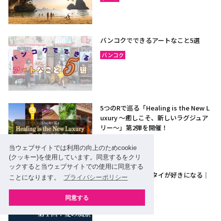
バンコクでできるアートなこと5選
バンコク
5つのRで巡る「Healing is the New L
uxury ～癒しこそ、新しいラグジュア
リー〜」第2弾を開催！
その他エリア
当ウェブサイトでは利用の向上のためcookie
(クッキー)を使用しています。同意するをクリ
ックすると当ウェブサイトでの使用に同意する
２人なら、もっとタイが好きになる｜
ことになります。
プライバシーポリシー
第１回：愛の風景
同意する
アユタヤ