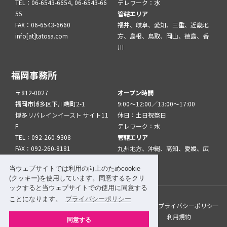
TEL：06-6543-6654, 06-6543-66
テレワーク：水
55
管轄エリア
FAX：06-6543-6660
福井、岐阜、愛知、三重、近畿地
info[at]tatosa.com
方、島根、鳥取、岡山、徳島、香
川
福岡事務所
〒812-0027
オープン時間
福岡市博多区下川端町2-1
9:00～12:00／13:00～17:00
博多リバレインイースト サイト11
休日：土日祝祭日
F
テレワーク：水
TEL：092-260-9308
管轄エリア
FAX：092-260-8181
九州地方、沖縄、高知、愛媛、広
info[at]tatfuk.com
島、山口
当ウェブサイトでは利用の向上のためcookie
(クッキー)を使用しています。同意するをクリ
ックすると当ウェブサイトでの使用に同意する
ことになります。
プライバシーポリシー
このサイトについて
メルマガ登録
リンク
プライバシーポリシー
サイトマップ
関係機関・団体について
利用規約
同意する