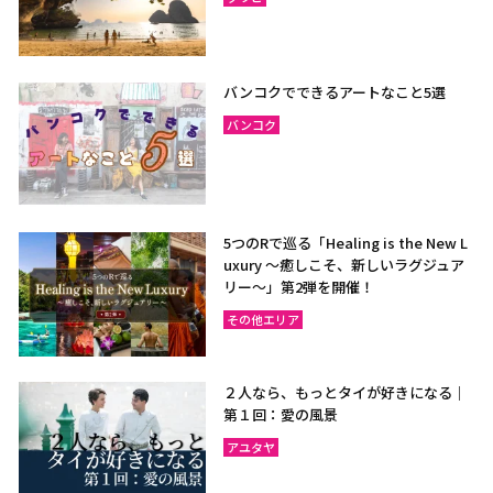
バンコクでできるアートなこと5選
バンコク
5つのRで巡る「Healing is the New L
uxury ～癒しこそ、新しいラグジュア
リー〜」第2弾を開催！
その他エリア
２人なら、もっとタイが好きになる｜
第１回：愛の風景
アユタヤ