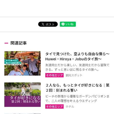
関連記事
タイで見つけた、空よりも自由な僕ら～
Huwei・Hiroya・Jobuのタイ旅～
友達同士だから楽しい、友達同士だから冒険で
きる。ずっと思い出に残るタイの旅へ。
その他エリア
観光スポット
２人なら、もっとタイが好きになる｜第
２回：刻まれる誓い
ビーチの祭壇から優雅なガーデンパビリオンま
で、二人の理想を叶えるウエディング
その他エリア
ホテル