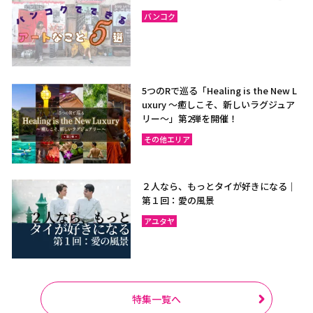
バンコク
5つのRで巡る「Healing is the New L
uxury ～癒しこそ、新しいラグジュア
リー〜」第2弾を開催！
その他エリア
２人なら、もっとタイが好きになる｜
第１回：愛の風景
アユタヤ
特集一覧へ