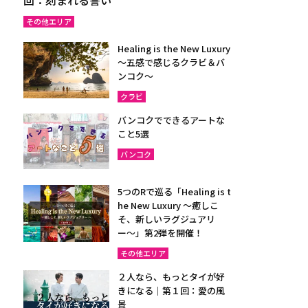
その他エリア
Healing is the New Luxury
～五感で感じるクラビ＆バ
ンコク～
クラビ
バンコクでできるアートな
こと5選
バンコク
5つのRで巡る「Healing is t
he New Luxury ～癒しこ
そ、新しいラグジュアリ
ー〜」第2弾を開催！
その他エリア
２人なら、もっとタイが好
きになる｜第１回：愛の風
景