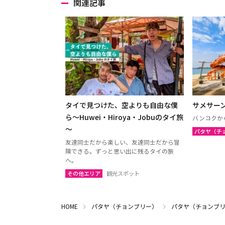
関連記事
タイで見つけた、空よりも自由な僕
サメサー
ら～Huwei・Hiroya・Jobuのタイ旅
バンコクか
～
パタヤ（チ
友達同士だから楽しい、友達同士だから冒
険できる。ずっと思い出に残るタイの旅
へ。
その他エリア
観光スポット
HOME
パタヤ（チョンブリー）
パタヤ（チョンブ