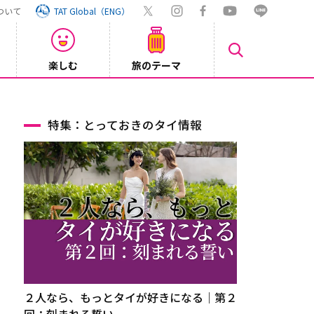
ついて
TAT Global（ENG）
楽しむ
旅のテーマ
Inst
2026/08/04
特集：とっておきのタイ情報
２人なら、もっとタイが好きになる｜第２
回：刻まれる誓い