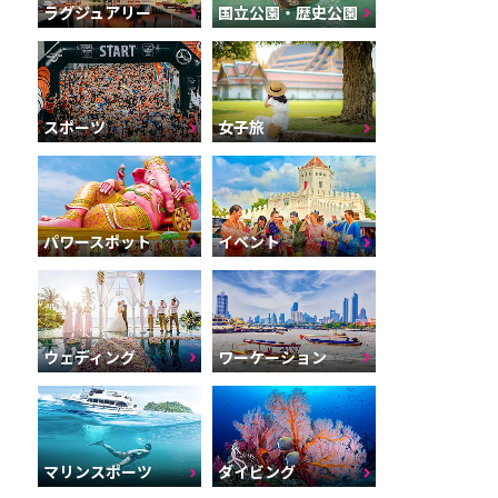
ラグジュアリー
国立公園・歴史公園
スポーツ
女子旅
パワースポット
イベント
ウェディング
ワーケーション
マリンスポーツ
ダイビング