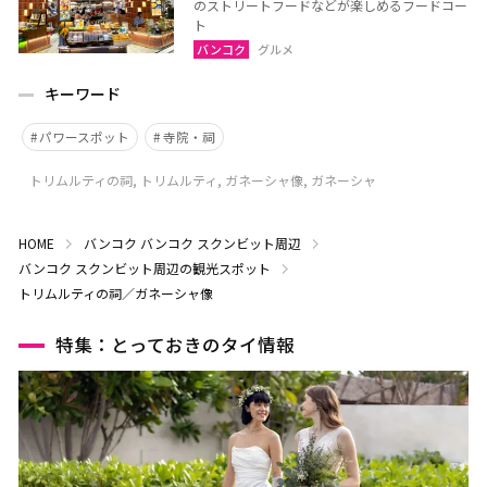
のストリートフードなどが楽しめるフードコー
ト
バンコク
グルメ
キーワード
パワースポット
寺院・祠
トリムルティの祠, トリムルティ, ガネーシャ像, ガネーシャ
HOME
バンコク
バンコク スクンビット周辺
バンコク スクンビット周辺の観光スポット
トリムルティの祠／ガネーシャ像
特集：とっておきのタイ情報