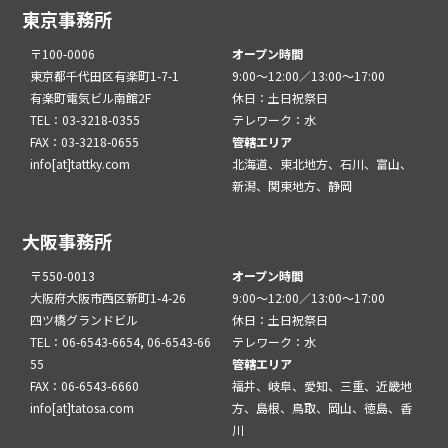
東京事務所
〒100-0006
オープン時間
東京都千代田区有楽町1-7-1
9:00～12:00／13:00～17:00
有楽町電気ビル南館2F
休日：土日祝祭日
TEL：03-3218-0355
テレワーク：水
FAX：03-3218-0655
管轄エリア
info[at]tattky.com
北海道、東北地方、石川、富山、
新潟、関東地方、静岡
大阪事務所
〒550-0013
オープン時間
大阪府大阪市西区新町1-4-26
9:00～12:00／13:00～17:00
四ツ橋グランドビル
休日：土日祝祭日
TEL：06-6543-6654, 06-6543-66
テレワーク：水
55
管轄エリア
FAX：06-6543-6660
福井、岐阜、愛知、三重、近畿地
info[at]tatosa.com
方、島根、鳥取、岡山、徳島、香
川