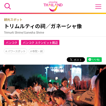
観光スポット
トリムルティの祠／ガネーシャ像
Trimurti Shrine/Ganesha Shrine
バンコク
バンコク スクンビット周辺
パワースポット
寺院・祠