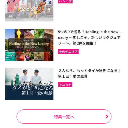
バンコク
5つのRで巡る「Healing is the New L
uxury ～癒しこそ、新しいラグジュア
リー〜」第2弾を開催！
その他エリア
２人なら、もっとタイが好きになる｜
第１回：愛の風景
アユタヤ
特集一覧へ