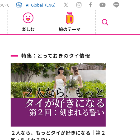
ついて
TAT Global（ENG）
楽しむ
旅のテーマ
Inst
2026/08/04
特集：とっておきのタイ情報
２人なら、もっとタイが好きになる｜第２
回：刻まれる誓い