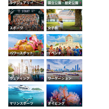
ラグジュアリー
国立公園・歴史公園
スポーツ
女子旅
パワースポット
イベント
ウェディング
ワーケーション
マリンスポーツ
ダイビング