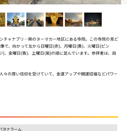
ンチャナブリ―県のターマカー地区にある寺院。この寺院の見ど
像で、向かって左から日曜日(赤)、月曜日(黄)、火曜日(ピン
ンジ)、金曜日(青)、土曜日(紫)の順に並んでいます。参拝者は、自
人々の厚い信仰を受けていて、金運アップや開運招福などパワー
パタナラーム