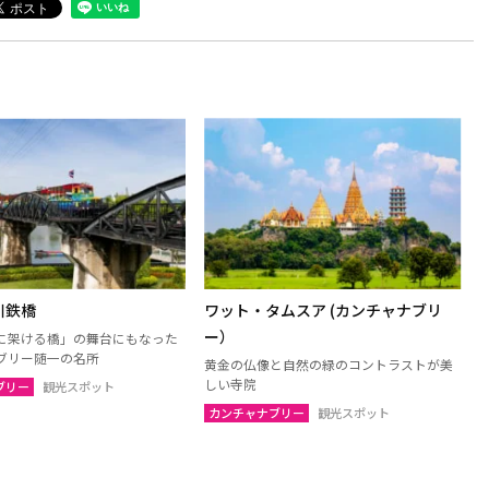
川鉄橋
ワット・タムスア (カンチャナブリ
ー）
に架ける橋」の舞台にもなった
ブリー随一の名所
黄金の仏像と自然の緑のコントラストが美
しい寺院
ブリー
観光スポット
カンチャナブリー
観光スポット