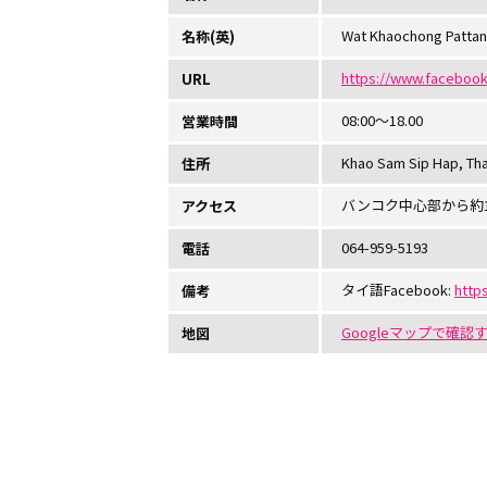
Wat Khaochong Patta
名称(英)
https://www.faceboo
URL
08:00～18.00
営業時間
Khao Sam Sip Hap, Tha
住所
バンコク中心部から約1
アクセス
064-959-5193
電話
タイ語Facebook:
https
備考
Googleマップで確認
地図