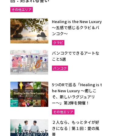
その他エリア
Healing is the New Luxury
～五感で感じるクラビ＆バ
ンコク～
クラビ
バンコクでできるアートな
こと5選
バンコク
5つのRで巡る「Healing is t
he New Luxury ～癒しこ
そ、新しいラグジュアリ
ー〜」第2弾を開催！
その他エリア
２人なら、もっとタイが好
きになる｜第１回：愛の風
景