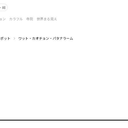
・祠
ョン カラフル 寺院 世界まる見え
スポット
ワット・カオチョン・パタナラーム