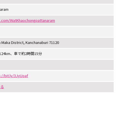
naram
k.com/WatKhaochongpattanaram
 Maka District, Kanchanaburi 71120
24km、車で約2時間15分
://bit.ly/3JyUoaf
する