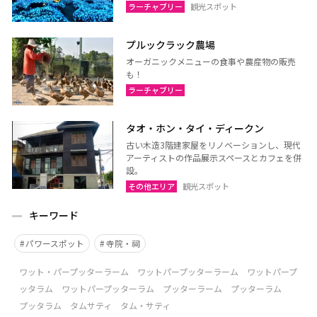
ラーチャブリー
観光スポット
プルックラック農場
オーガニックメニューの食事や農産物の販売
も！
ラーチャブリー
タオ・ホン・タイ・ディークン
古い木造3階建家屋をリノベーションし、現代
アーティストの作品展示スペースとカフェを併
設。
その他エリア
観光スポット
キーワード
パワースポット
寺院・祠
ワット・パープッターラーム ワットパープッターラーム ワットパープ
ッタラム ワットパープッターラム プッターラーム プッターラム
プッタラム タムサティ タム・サティ