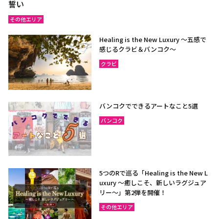
誓い
その他エリア
Healing is the New Luxury ～五感で
感じるクラビ＆バンコク～
クラビ
バンコクでできるアートなこと5選
バンコク
5つのRで巡る「Healing is the New L
uxury ～癒しこそ、新しいラグジュア
リー〜」第2弾を開催！
その他エリア