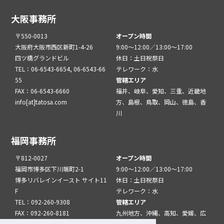
大阪事務所
〒550-0013
オープン時間
大阪府大阪市西区新町1-4-26
9:00～12:00／13:00～17:00
四ツ橋グランドビル
休日：土日祝祭日
TEL：06-6543-6654, 06-6543-66
テレワーク：水
55
管轄エリア
FAX：06-6543-6660
福井、岐阜、愛知、三重、近畿地
info[at]tatosa.com
方、島根、鳥取、岡山、徳島、香
川
福岡事務所
〒812-0027
オープン時間
福岡市博多区下川端町2-1
9:00～12:00／13:00～17:00
博多リバレインイースト サイト11
休日：土日祝祭日
F
テレワーク：水
TEL：092-260-9308
管轄エリア
FAX：092-260-8181
九州地方、沖縄、高知、愛媛、広
info[at]tatfuk.com
島、山口