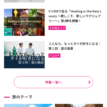
5つのRで巡る「Healing is the New L
uxury ～癒しこそ、新しいラグジュア
リー〜」第2弾を開催！
その他エリア
２人なら、もっとタイが好きになる｜
第１回：愛の風景
アユタヤ
特集一覧へ
旅のテーマ