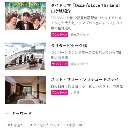
タイドラマ『Ossan’s Love Thailand』
ロケ地紹介
TELASAにて全12話見放題配信中！タイでリメ
イクした大人気ドラマ『おっさんずラブ』タイ
版の聖地巡礼
ランパーン
観光スポット
ラサダーピセーク橋
ランパーンのランドマークにもなっている市街
地にある橋
ランパーン
観光スポット
スット・サリー・ソリチュードステイ
自分自身に向き合える、新しいスタイルの滞在
ランパーン
ホテル
キーワード
お寺巡り
タイを知りつくす
寺院・祠