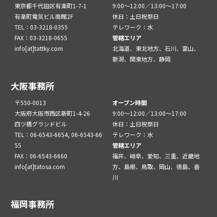
東京都千代田区有楽町1-7-1
9:00～12:00／13:00～17:00
有楽町電気ビル南館2F
休日：土日祝祭日
TEL：03-3218-0355
テレワーク：水
FAX：03-3218-0655
管轄エリア
info[at]tattky.com
北海道、東北地方、石川、富山、
新潟、関東地方、静岡
大阪事務所
〒550-0013
オープン時間
大阪府大阪市西区新町1-4-26
9:00～12:00／13:00～17:00
四ツ橋グランドビル
休日：土日祝祭日
TEL：06-6543-6654, 06-6543-66
テレワーク：水
55
管轄エリア
FAX：06-6543-6660
福井、岐阜、愛知、三重、近畿地
info[at]tatosa.com
方、島根、鳥取、岡山、徳島、香
川
福岡事務所