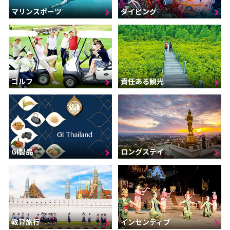
マリンスポーツ
ダイビング
ゴルフ
責任ある観光
GI製品
ロングステイ
インセンティブ
教育旅行