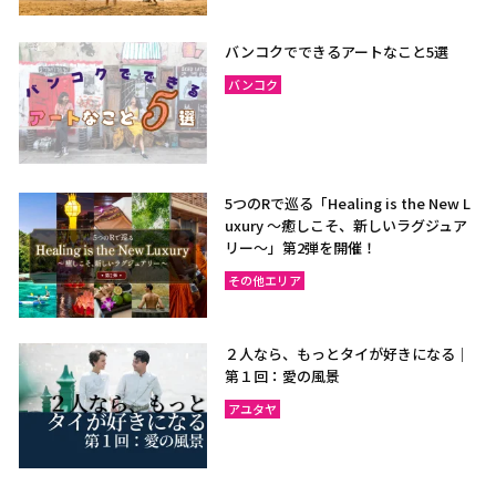
バンコクでできるアートなこと5選
バンコク
5つのRで巡る「Healing is the New L
uxury ～癒しこそ、新しいラグジュア
リー〜」第2弾を開催！
その他エリア
２人なら、もっとタイが好きになる｜
第１回：愛の風景
アユタヤ