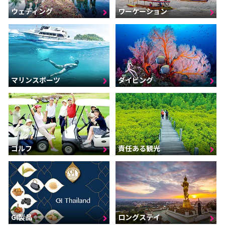
ウェディング
ワーケーション
マリンスポーツ
ダイビング
ゴルフ
責任ある観光
GI製品
ロングステイ