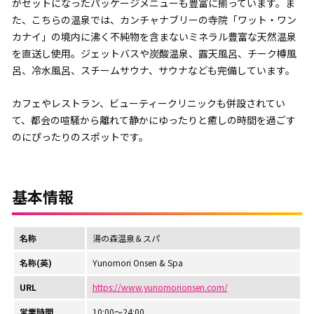
がセットになったパッケージメニューも豊富に揃っています。ま
た、こちらの温泉では、カンチャナブリーの寺院「ワット・ワン
カナイ」の境内に沸く不純物を含まないミネラル豊富な天然温泉
を直送し使用。ジェットバスや炭酸温泉、露天風呂、チーク樽風
呂、冷水風呂、スチームサウナ、サウナなども完備しています。
カフェやレストラン、ビューティークリニックも併設されてい
て、都会の喧騒から離れて静かにゆったりと癒しの時間を過ごす
のにぴったりのスポットです。
基本情報
名称
湯の森温泉＆スパ
名称(英)
Yunomori Onsen & Spa
URL
https://www.yunomorionsen.com/
営業時間
10:00～24:00