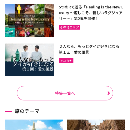
5つのRで巡る「Healing is the New L
uxury ～癒しこそ、新しいラグジュア
リー〜」第2弾を開催！
その他エリア
２人なら、もっとタイが好きになる｜
第１回：愛の風景
アユタヤ
特集一覧へ
旅のテーマ