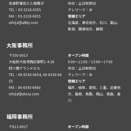
有楽町電気ビル南館2F
休日：土日祝祭日
TEL：03-3218-0355
テレワーク：水
FAX：03-3218-0655
管轄エリア
info[at]tattky.com
北海道、東北地方、石川、富山、
新潟、関東地方、静岡
大阪事務所
〒550-0013
オープン時間
大阪府大阪市西区新町1-4-26
9:00～12:00／13:00～17:00
四ツ橋グランドビル
休日：土日祝祭日
TEL：06-6543-6654, 06-6543-66
テレワーク：水
55
管轄エリア
FAX：06-6543-6660
福井、岐阜、愛知、三重、近畿地
info[at]tatosa.com
方、島根、鳥取、岡山、徳島、香
川
福岡事務所
〒812-0027
オープン時間