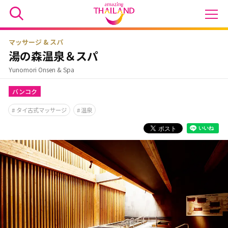
マッサージ & スパ
湯の森温泉＆スパ
Yunomori Onsen & Spa
バンコク
タイ古式マッサージ
温泉