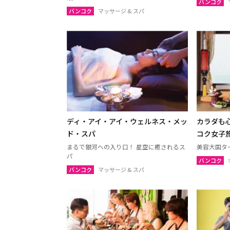
バンコク
バンコク
マッサージ & スパ
ディ・アイ・アイ・ウェルネス・メッ
カラダも
ド・スパ
コク女子
まるで銀河への入り口！ 星空に癒されるス
美容大国タ
パ
バンコク
バンコク
マッサージ & スパ