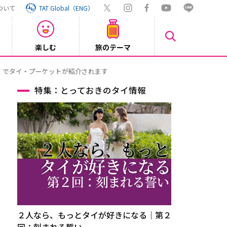
ついて
TAT Global（ENG）
楽しむ
旅のテーマ
Inst
2026/08/04
特集：とっておきのタイ情報
２人なら、もっとタイが好きになる｜第２
回：刻まれる誓い