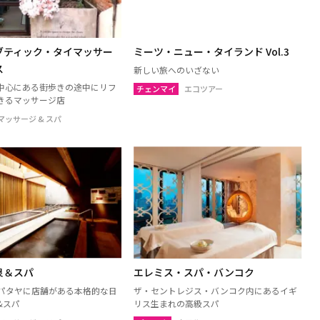
ブティック・タイマッサー
ミーツ・ニュー・タイランド Vol.3
ス
新しい旅へのいざない
中心にある街歩きの途中にリフ
チェンマイ
エコツアー
きるマッサージ店
マッサージ & スパ
泉＆スパ
エレミス・スパ・バンコク
パタヤに店舗がある本格的な日
ザ・セントレジス・バンコク内にあるイギ
&スパ
リス生まれの高級スパ