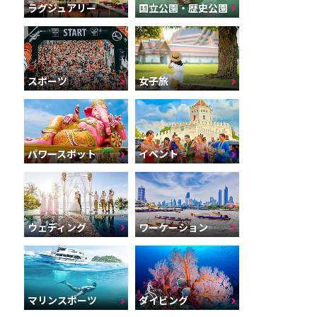
ラグジュアリー
国立公園・歴史公園
スポーツ
女子旅
パワースポット
イベント
ウェディング
ワーケーション
マリンスポーツ
ダイビング