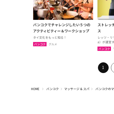
バンコクでチャレンジしたい５つの
ストレッチ
アクティビティー＆ワークショップ
ス
タイ文化をもっと知る！
レッツ・リラッ
a）が運営
バンコク
グルメ
バンコク
1
HOME
バンコク
マッサージ & スパ
バンコクのマ