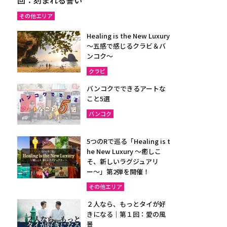
その他エリア
Healing is the New Luxury
～五感で感じるクラビ＆バ
ンコク～
クラビ
バンコクでできるアートな
こと5選
バンコク
5つのRで巡る「Healing is t
he New Luxury ～癒しこ
そ、新しいラグジュアリ
ー〜」第2弾を開催！
その他エリア
２人なら、もっとタイが好
きになる｜第１回：愛の風
景