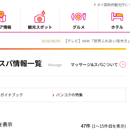
タイ国政府観光庁に
ア情報
観光スポット
グルメ
ホテル
でタイ・プーケットが紹介されます
 スパ情報一覧
マッサージ&スパについて
Massage
クガイドブック
バンコクの特集
を表示
47件
(1〜15件目を表示)