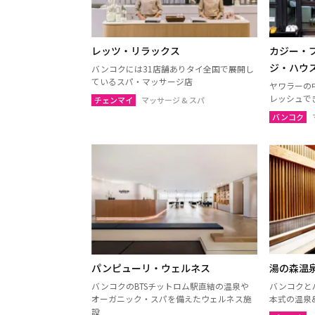
レッツ・リラックス
カジー・
ジ・ハウ
バンコクには31店舗ありタイ全国で展開し
ているスパ・マッサージ店
ヤワラーの
レッシュで
チェンマイ
マッサージ & スパ
バンコク
パンピューリ・ウェルネス
湯の森温
バンコクのBTSチットロム駅直結の温泉や
バンコクと
オーガニック・スパを備えたウェルネス施
本式の温泉
設