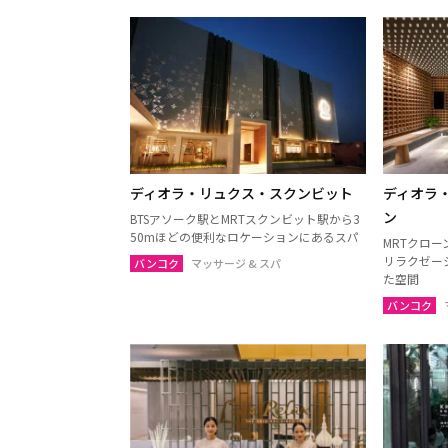
ディオラ・リュクス・スクンビット
ディオラ
ン
BTSアソーク駅とMRTスクンビット駅から3
50mほどの便利なロケーションにあるスパ
MRTクロ
リラクゼー
バンコク
マッサージ & スパ
た空間
バンコク