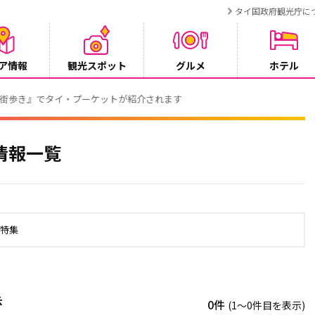
タイ国政府観光庁に
ア情報
観光スポット
グルメ
ホテル
でタイ・プーケットが紹介されます
情報一覧
の特集
示
0件
(1〜0件目を表示)