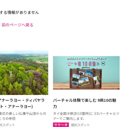
する情報がありません
前のページへ戻る
アナーラヨー・ティパヤラ
バーチャル体験で楽しむ 9県10の魅
ット・アナーラヨー)
力
様式の美しい仏像や山頂からの
タイ全国９県(計10箇所)に３Dバーチャルツ
ころの寺院
アーでご案内します。
サケーオ
光スポット
観光スポット