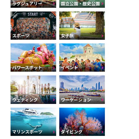
ラグジュアリー
国立公園・歴史公園
スポーツ
女子旅
パワースポット
イベント
ウェディング
ワーケーション
マリンスポーツ
ダイビング