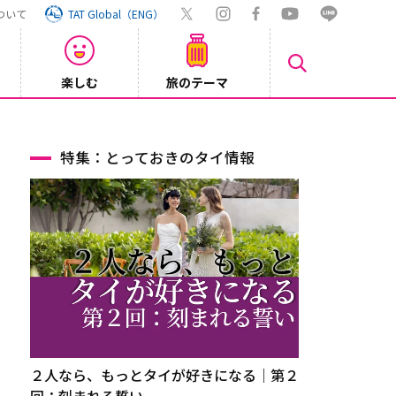
ついて
TAT Global（ENG）
楽しむ
旅のテーマ
Inst
2026/08/04
特集：とっておきのタイ情報
２人なら、もっとタイが好きになる｜第２
回：刻まれる誓い