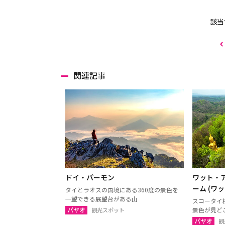
該当
関連記事
ドイ・パーモン
ワット・
ーム (ワ
タイとラオスの国境にある360度の景色を
一望できる展望台がある山
スコータイ
パヤオ
景色が見ど
観光スポット
パヤオ
観