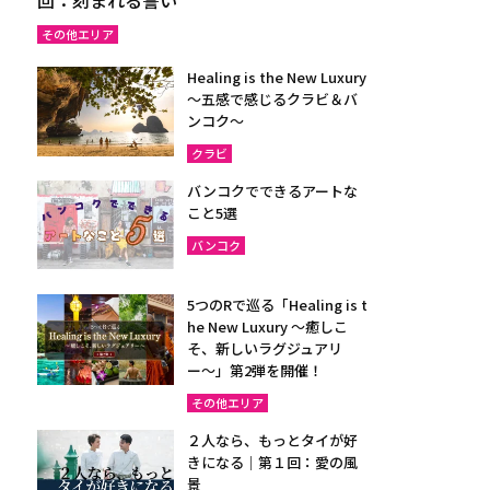
その他エリア
Healing is the New Luxury
～五感で感じるクラビ＆バ
ンコク～
クラビ
バンコクでできるアートな
こと5選
バンコク
5つのRで巡る「Healing is t
he New Luxury ～癒しこ
そ、新しいラグジュアリ
ー〜」第2弾を開催！
その他エリア
２人なら、もっとタイが好
きになる｜第１回：愛の風
景