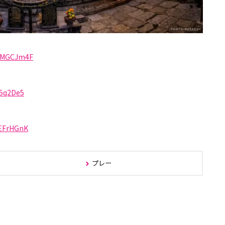
EmMGCJm4F
p5q2De5
cEFrHGnK
プレー