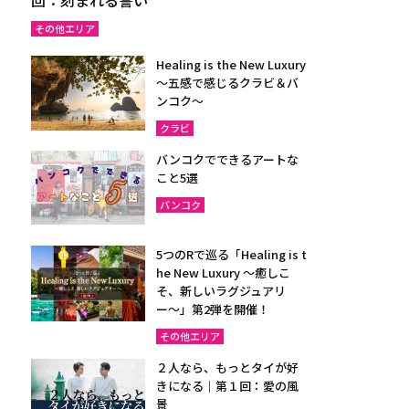
その他エリア
Healing is the New Luxury
～五感で感じるクラビ＆バ
ンコク～
クラビ
バンコクでできるアートな
こと5選
バンコク
5つのRで巡る「Healing is t
he New Luxury ～癒しこ
そ、新しいラグジュアリ
ー〜」第2弾を開催！
その他エリア
２人なら、もっとタイが好
きになる｜第１回：愛の風
景