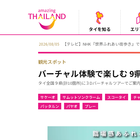
タイを知る
エリ
【テレビ】NHK『世界ふれあい街歩き』
2026/08/05
観光スポット
バーチャル体験で楽しむ 9県
タイ全国９県(計10箇所)に３Dバーチャルツアーでご案
サケーオ
サムットソンクラーム
スコータイ
チ
パッタルン
パヤオ
プレー