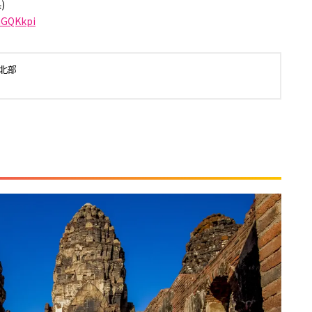
)
uGQKkpi
北部