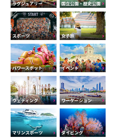
ラグジュアリー
国立公園・歴史公園
スポーツ
女子旅
パワースポット
イベント
ウェディング
ワーケーション
マリンスポーツ
ダイビング