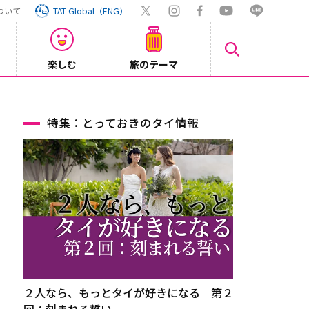
ついて
TAT Global（ENG）
楽しむ
旅のテーマ
Inst
2026/08/04
特集：とっておきのタイ情報
２人なら、もっとタイが好きになる｜第２
回：刻まれる誓い