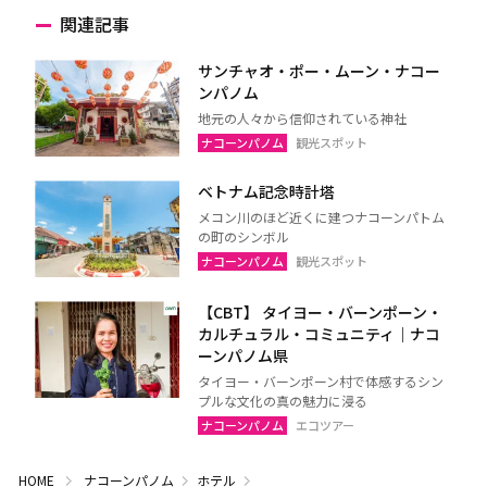
関連記事
サンチャオ・ポー・ムーン・ナコー
ンパノム
地元の人々から信仰されている神社
ナコーンパノム
観光スポット
ベトナム記念時計塔
メコン川のほど近くに建つナコーンパトム
の町のシンボル
ナコーンパノム
観光スポット
【CBT】 タイヨー・バーンポーン・
カルチュラル・コミュニティ｜ナコ
ーンパノム県
タイヨー・バーンポーン村で体感するシン
プルな文化の真の魅力に浸る
ナコーンパノム
エコツアー
HOME
ナコーンパノム
ホテル