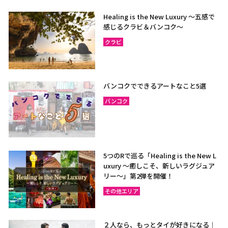
Healing is the New Luxury ～五感で
感じるクラビ＆バンコク～
クラビ
バンコクでできるアートなこと5選
バンコク
5つのRで巡る「Healing is the New L
uxury ～癒しこそ、新しいラグジュア
リー〜」第2弾を開催！
その他エリア
２人なら、もっとタイが好きになる｜