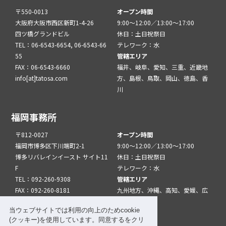
〒550-0013
オープン時間
大阪府大阪市西区新町1-4-26
9:00～12:00／13:00～17:00
四ツ橋グランドビル
休日：土日祝祭日
TEL：06-6543-6654, 06-6543-66
テレワーク：水
55
管轄エリア
FAX：06-6543-6660
福井、岐阜、愛知、三重、近畿地
info[at]tatosa.com
方、島根、鳥取、岡山、徳島、香
川
福岡事務所
〒812-0027
オープン時間
福岡市博多区下川端町2-1
9:00～12:00／13:00～17:00
博多リバレインイースト サイト11
休日：土日祝祭日
F
テレワーク：水
TEL：092-260-9308
管轄エリア
FAX：092-260-8181
九州地方、沖縄、高知、愛媛、広
info[at]tatfuk.com
島、山口
当ウェブサイトでは利用の向上のためcookie
(クッキー)を使用しています。同意するをクリ