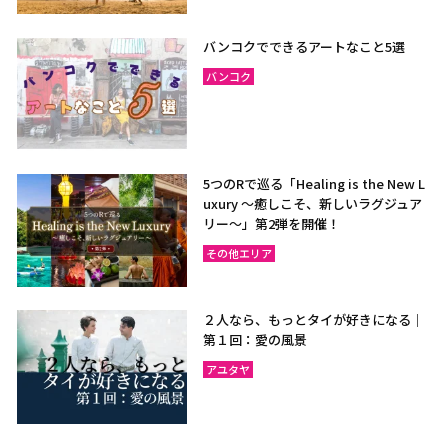
バンコクでできるアートなこと5選
バンコク
5つのRで巡る「Healing is the New L
uxury ～癒しこそ、新しいラグジュア
リー〜」第2弾を開催！
その他エリア
２人なら、もっとタイが好きになる｜
第１回：愛の風景
アユタヤ