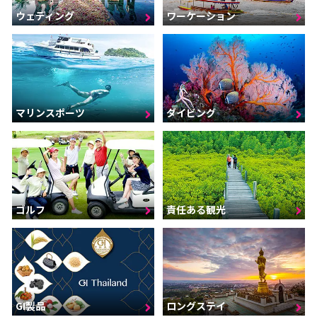
ウェディング
ワーケーション
マリンスポーツ
ダイビング
ゴルフ
責任ある観光
GI製品
ロングステイ