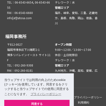
TEL：06-6543-6654, 06-6543-66
テレワーク：水
55
管轄エリア
FAX：06-6543-6660
福井、岐阜、愛知、三重、近畿地
info[at]tatosa.com
方、島根、鳥取、岡山、徳島、香
川
福岡事務所
〒812-0027
オープン時間
福岡市博多区下川端町2-1
9:00～12:00／13:00～17:00
博多リバレインイースト サイト11
休日：土日祝祭日
F
テレワーク：水
TEL：092-260-9308
管轄エリア
FAX：092-260-8181
九州地方、沖縄、高知、愛媛、広
info[at]tatfuk.com
島、山口
当ウェブサイトでは利用の向上のためcookie
(クッキー)を使用しています。同意するをクリ
ックすると当ウェブサイトでの使用に同意する
ことになります。
プライバシーポリシー
このサイトについて
メルマガ登録
リンク
プライバシーポリシー
サイトマップ
関係機関・団体について
利用規約
同意する