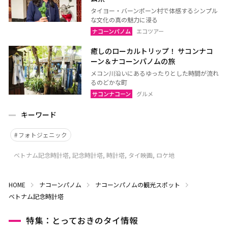
タイヨー・バーンポーン村で体感するシンプル
な文化の真の魅力に浸る
ナコーンパノム
エコツアー
癒しのローカルトリップ！ サコンナコ
ーン＆ナコーンパノムの旅
メコン川沿いにあるゆったりとした時間が流れ
るのどかな町
サコンナコーン
グルメ
キーワード
フォトジェニック
ベトナム記念時計塔, 記念時計塔, 時計塔, タイ映画, ロケ地
HOME
ナコーンパノム
ナコーンパノムの観光スポット
ベトナム記念時計塔
特集：とっておきのタイ情報