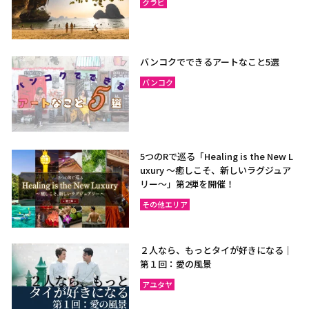
クラビ
バンコクでできるアートなこと5選
バンコク
5つのRで巡る「Healing is the New L
uxury ～癒しこそ、新しいラグジュア
リー〜」第2弾を開催！
その他エリア
２人なら、もっとタイが好きになる｜
第１回：愛の風景
アユタヤ