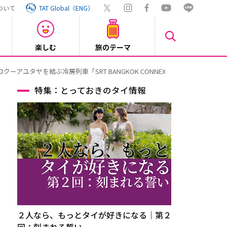
ついて
TAT Global（ENG）
楽しむ
旅のテーマ
【旅ロ
2026/07/30
特集：とっておきのタイ情報
２人なら、もっとタイが好きになる｜第２
回：刻まれる誓い