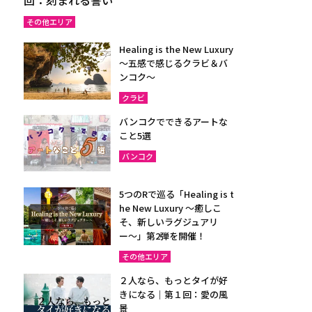
その他エリア
Healing is the New Luxury
～五感で感じるクラビ＆バ
ンコク～
クラビ
バンコクでできるアートな
こと5選
バンコク
5つのRで巡る「Healing is t
he New Luxury ～癒しこ
そ、新しいラグジュアリ
ー〜」第2弾を開催！
その他エリア
２人なら、もっとタイが好
きになる｜第１回：愛の風
景