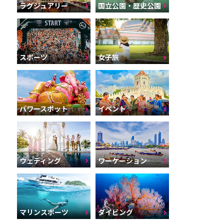
ラグジュアリー
国立公園・歴史公園
スポーツ
女子旅
パワースポット
イベント
ウェディング
ワーケーション
マリンスポーツ
ダイビング