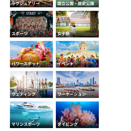
ラグジュアリー
国立公園・歴史公園
スポーツ
女子旅
パワースポット
イベント
ウェディング
ワーケーション
マリンスポーツ
ダイビング