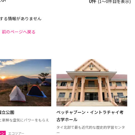
0件
(1〜0件目を表示)
する情報がありません
前のページへ戻る
国立公園
ペッチャブーン・イントラチャイ考
古学ホール
と新鮮な空気にパワーをもらえ
タイ北部で最も近代的な歴史的学習センタ
ー
ーン
エコツアー