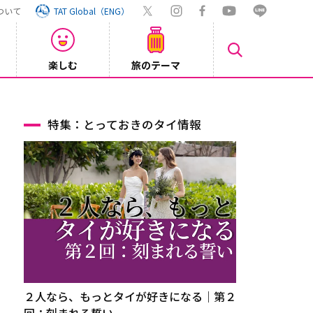
ついて
TAT Global（ENG）
楽しむ
旅のテーマ
【旅ロ
2026/07/30
特集：とっておきのタイ情報
２人なら、もっとタイが好きになる｜第２
回：刻まれる誓い