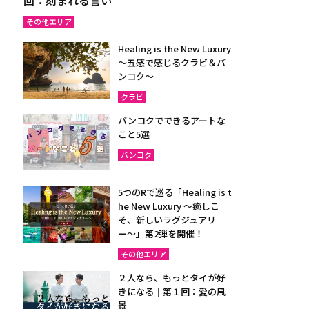
その他エリア
Healing is the New Luxury
～五感で感じるクラビ＆バ
ンコク～
クラビ
バンコクでできるアートな
こと5選
バンコク
5つのRで巡る「Healing is t
he New Luxury ～癒しこ
そ、新しいラグジュアリ
ー〜」第2弾を開催！
その他エリア
２人なら、もっとタイが好
きになる｜第１回：愛の風
景