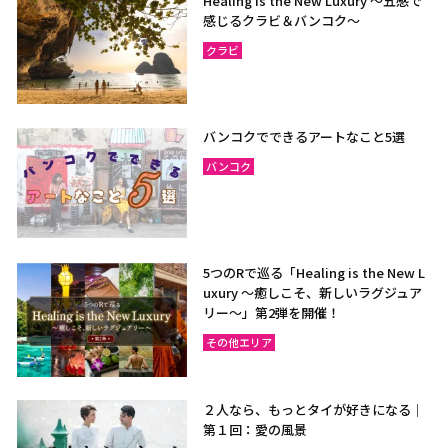
Healing is the New Luxury ～五感で
感じるクラビ＆バンコク～
クラビ
バンコクでできるアートなこと5選
バンコク
5つのRで巡る「Healing is the New L
uxury ～癒しこそ、新しいラグジュア
リー〜」第2弾を開催！
その他エリア
２人なら、もっとタイが好きになる｜
第１回：愛の風景