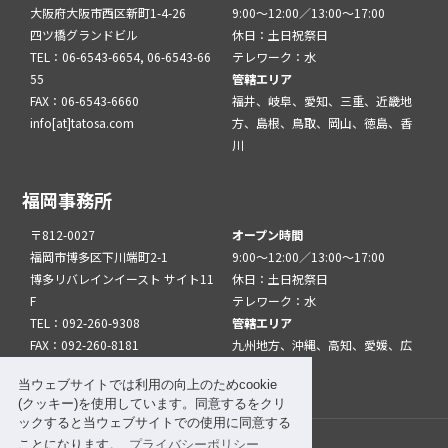
大阪府大阪市西区新町1-4-26
9:00～12:00／13:00～17:00
四ツ橋グランドビル
休日：土日祝祭日
TEL：06-6543-6654, 06-6543-66
テレワーク：水
55
管轄エリア
FAX：06-6543-6660
福井、岐阜、愛知、三重、近畿地
info[at]tatosa.com
方、島根、鳥取、岡山、徳島、香
川
福岡事務所
〒812-0027
オープン時間
福岡市博多区下川端町2-1
9:00～12:00／13:00～17:00
博多リバレインイースト サイト11
休日：土日祝祭日
F
テレワーク：水
TEL：092-260-9308
管轄エリア
FAX：092-260-8181
九州地方、沖縄、高知、愛媛、広
info[at]tatfuk.com
島、山口
当ウェブサイトでは利用の向上のためcookie
(クッキー)を使用しています。同意するをクリ
ックすると当ウェブサイトでの使用に同意する
ことになります。
プライバシーポリシー