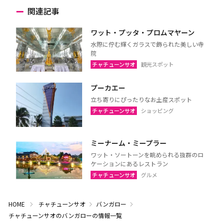
関連記事
ワット・プッタ・プロムマヤーン
水際に佇む輝くガラスで飾られた美しい寺
院
チャチューンサオ
観光スポット
プーカエー
立ち寄りにぴったりなお土産スポット
チャチューンサオ
ショッピング
ミーナーム・ミープラー
ワット・ソートーンを眺められる抜群のロ
ケーションにあるレストラン
チャチューンサオ
グルメ
HOME
チャチューンサオ
バンガロー
チャチューンサオのバンガローの情報一覧