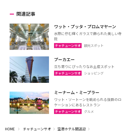
関連記事
ワット・プッタ・プロムマヤーン
水際に佇む輝くガラスで飾られた美しい寺
院
チャチューンサオ
観光スポット
プーカエー
立ち寄りにぴったりなお土産スポット
チャチューンサオ
ショッピング
ミーナーム・ミープラー
ワット・ソートーンを眺められる抜群のロ
ケーションにあるレストラン
チャチューンサオ
グルメ
HOME
チャチューンサオ
空港ホテル間送迎