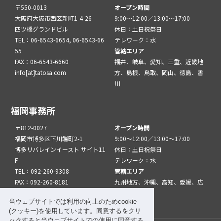
〒550-0013
オープン時間
大阪府大阪市西区新町1-4-26
9:00～12:00／13:00～17:00
四ツ橋グランドビル
休日：土日祝祭日
TEL：06-6543-6654, 06-6543-66
テレワーク：水
55
管轄エリア
FAX：06-6543-6660
福井、岐阜、愛知、三重、近畿地
info[at]tatosa.com
方、島根、鳥取、岡山、徳島、香
川
福岡事務所
〒812-0027
オープン時間
福岡市博多区下川端町2-1
9:00～12:00／13:00～17:00
博多リバレインイースト サイト11
休日：土日祝祭日
F
テレワーク：水
TEL：092-260-9308
管轄エリア
FAX：092-260-8181
九州地方、沖縄、高知、愛媛、広
info[at]tatfuk.com
島、山口
当ウェブサイトでは利用の向上のためcookie
(クッキー)を使用しています。同意するをクリ
ックすると当ウェブサイトでの使用に同意する