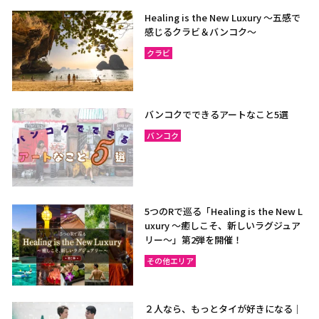
Healing is the New Luxury ～五感で
感じるクラビ＆バンコク～
クラビ
バンコクでできるアートなこと5選
バンコク
5つのRで巡る「Healing is the New L
uxury ～癒しこそ、新しいラグジュア
リー〜」第2弾を開催！
その他エリア
２人なら、もっとタイが好きになる｜