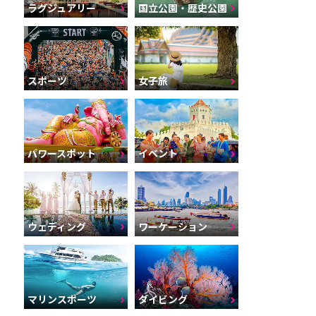
ラグジュアリー
国立公園・歴史公園
スポーツ
女子旅
パワースポット
イベント
ウェディング
ワーケーション
マリンスポーツ
ダイビング