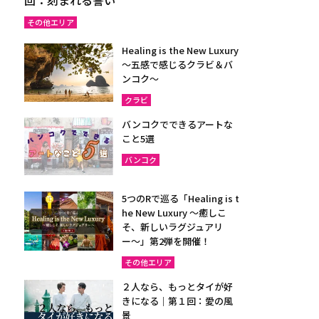
その他エリア
Healing is the New Luxury
～五感で感じるクラビ＆バ
ンコク～
クラビ
バンコクでできるアートな
こと5選
バンコク
5つのRで巡る「Healing is t
he New Luxury ～癒しこ
そ、新しいラグジュアリ
ー〜」第2弾を開催！
その他エリア
２人なら、もっとタイが好
きになる｜第１回：愛の風
景