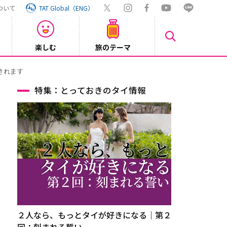
ついて
TAT Global（ENG）
楽しむ
旅のテーマ
Inst
2026/08/04
特集：とっておきのタイ情報
２人なら、もっとタイが好きになる｜第２
回：刻まれる誓い