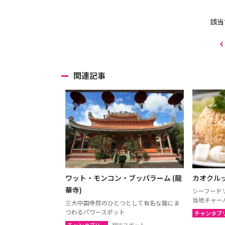
該当
関連記事
ワット・モンコン・ブッパラーム (龍
カオクル
華寺)
シーフード
当地チャー
三大中国寺院のひとつとして有名な龍にま
つわるパワースポット
チャンタブ