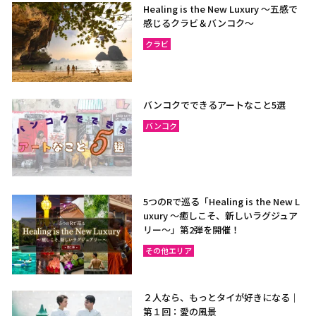
Healing is the New Luxury ～五感で
感じるクラビ＆バンコク～
クラビ
バンコクでできるアートなこと5選
バンコク
5つのRで巡る「Healing is the New L
uxury ～癒しこそ、新しいラグジュア
リー〜」第2弾を開催！
その他エリア
２人なら、もっとタイが好きになる｜
第１回：愛の風景