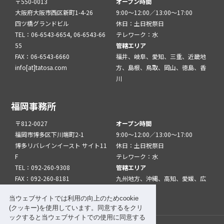
〒550-0013
オープン時間
大阪府大阪市西区新町1-4-26
9:00～12:00／13:00～17:00
四ツ橋グランドビル
休日：土日祝祭日
TEL：06-6543-6654, 06-6543-66
テレワーク：水
55
管轄エリア
FAX：06-6543-6660
福井、岐阜、愛知、三重、近畿地
info[at]tatosa.com
方、島根、鳥取、岡山、徳島、香
川
福岡事務所
〒812-0027
オープン時間
福岡市博多区下川端町2-1
9:00～12:00／13:00～17:00
博多リバレインイースト サイト11
休日：土日祝祭日
F
テレワーク：水
TEL：092-260-9308
管轄エリア
FAX：092-260-8181
九州地方、沖縄、高知、愛媛、広
info[at]tatfuk.com
島、山口
当ウェブサイトでは利用の向上のためcookie
(クッキー)を使用しています。同意するをクリ
ックすると当ウェブサイトでの使用に同意する