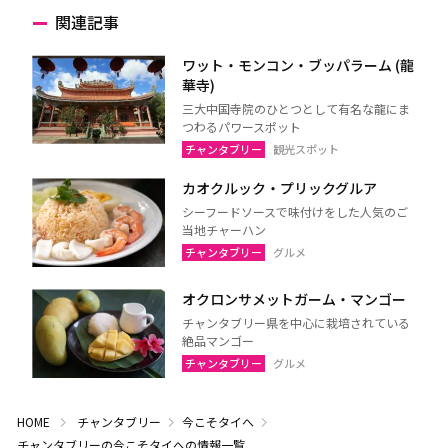
関連記事
ワット・モンコン・ブッパラーム (龍
華寺)
三大中国寺院のひとつとして有名な龍にま
つわるパワースポット
チャンタブリー
観光スポット
カオクルック・プリックグルア
シーフードソースで味付けをした人気のご
当地チャーハン
チャンタブリー
グルメ
オクロンサメットガーム・マンゴー
チャンタブリー県を中心に栽培されている
絶品マンゴー
チャンタブリー
グルメ
HOME
チャンタブリー
今こそタイへ
チャンタブリーの今こそタイへの情報一覧