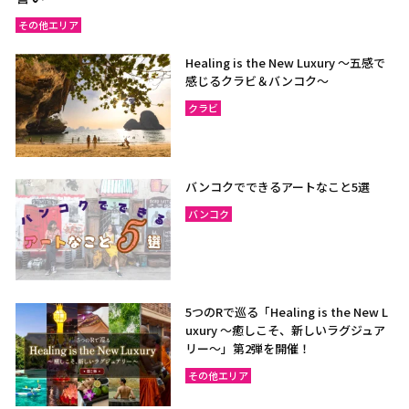
その他エリア
Healing is the New Luxury ～五感で
感じるクラビ＆バンコク～
クラビ
バンコクでできるアートなこと5選
バンコク
5つのRで巡る「Healing is the New L
uxury ～癒しこそ、新しいラグジュア
リー〜」第2弾を開催！
その他エリア