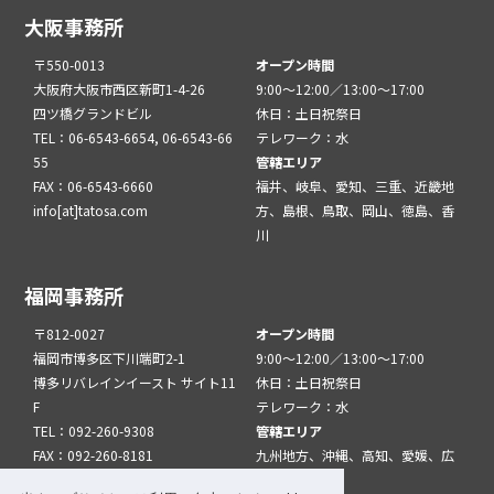
大阪事務所
〒550-0013
オープン時間
大阪府大阪市西区新町1-4-26
9:00～12:00／13:00～17:00
四ツ橋グランドビル
休日：土日祝祭日
TEL：06-6543-6654, 06-6543-66
テレワーク：水
55
管轄エリア
FAX：06-6543-6660
福井、岐阜、愛知、三重、近畿地
info[at]tatosa.com
方、島根、鳥取、岡山、徳島、香
川
福岡事務所
〒812-0027
オープン時間
福岡市博多区下川端町2-1
9:00～12:00／13:00～17:00
博多リバレインイースト サイト11
休日：土日祝祭日
F
テレワーク：水
TEL：092-260-9308
管轄エリア
FAX：092-260-8181
九州地方、沖縄、高知、愛媛、広
info[at]tatfuk.com
島、山口