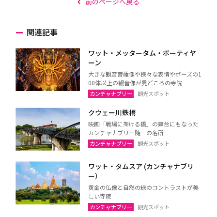
前のページへ戻る
関連記事
ワット・メッタータム・ポーティヤ
ーン
大きな観音菩薩像や様々な表情やポーズの1
00体以上の観音像が見どころの寺院
カンチャナブリー
観光スポット
クウェー川鉄橋
映画「戦場に架ける橋」の舞台にもなった
カンチャナブリー随一の名所
カンチャナブリー
観光スポット
ワット・タムスア (カンチャナブリ
ー）
黄金の仏像と自然の緑のコントラストが美
しい寺院
カンチャナブリー
観光スポット