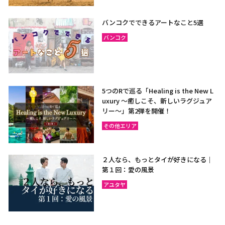
バンコクでできるアートなこと5選
バンコク
5つのRで巡る「Healing is the New L
uxury ～癒しこそ、新しいラグジュア
リー〜」第2弾を開催！
その他エリア
２人なら、もっとタイが好きになる｜
第１回：愛の風景
アユタヤ