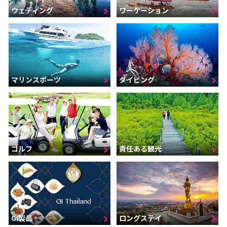
ウェディング
ワーケーション
マリンスポーツ
ダイビング
ゴルフ
責任ある観光
GI製品
ロングステイ