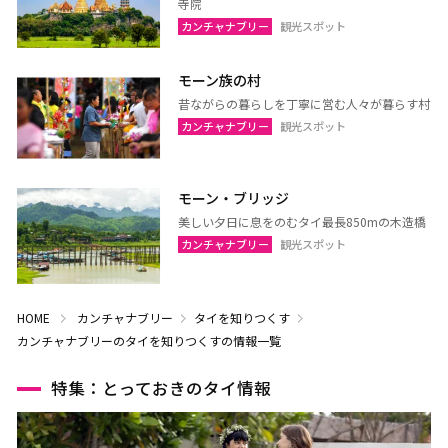
寺院
カンチャナブリー
観光スポット
モーン族の村
昔ながらの暮らしを丁寧に営む人々が暮らす村
カンチャナブリー
観光スポット
モーン・ブリッジ
美しい夕日に息をのむタイ最長850mの木造橋
カンチャナブリー
観光スポット
HOME
カンチャナブリー
タイを知りつくす
カンチャナブリーのタイを知りつくすの情報一覧
特集：とっておきのタイ情報