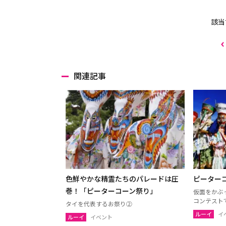
該当
関連記事
色鮮やかな精霊たちのパレードは圧
ピーター
巻！「ピーターコーン祭り」
仮面をかぶ
コンテスト
タイを代表するお祭り②
ルーイ
イ
ルーイ
イベント