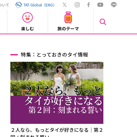
ついて
TAT Global（ENG）
楽しむ
旅のテーマ
Inst
2026/08/04
特集：とっておきのタイ情報
２人なら、もっとタイが好きになる｜第２
回：刻まれる誓い