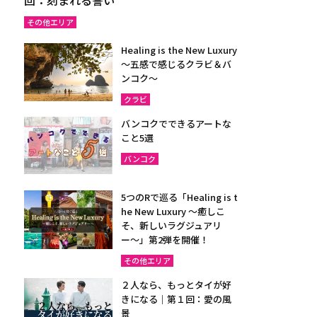
その他エリア
Healing is the New Luxury
～五感で感じるクラビ＆バ
ンコク～
クラビ
バンコクでできるアートな
こと5選
バンコク
5つのRで巡る「Healing is t
he New Luxury ～癒しこ
そ、新しいラグジュアリ
ー〜」第2弾を開催！
その他エリア
２人なら、もっとタイが好
きになる｜第１回：愛の風
景