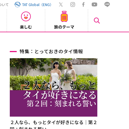
ついて
TAT Global（ENG）
楽しむ
旅のテーマ
Inst
2026/08/04
特集：とっておきのタイ情報
２人なら、もっとタイが好きになる｜第２
回：刻まれる誓い