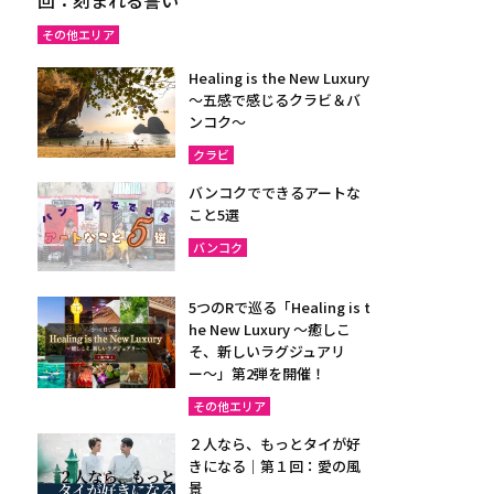
その他エリア
Healing is the New Luxury
～五感で感じるクラビ＆バ
ンコク～
クラビ
バンコクでできるアートな
こと5選
バンコク
5つのRで巡る「Healing is t
he New Luxury ～癒しこ
そ、新しいラグジュアリ
ー〜」第2弾を開催！
その他エリア
２人なら、もっとタイが好
きになる｜第１回：愛の風
景