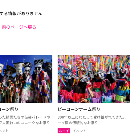
する情報がありません
前のページへ戻る
コーン祭り
ピーコーンナーム祭り
った精霊たちの仮装パレードや
300年以上にわたって受け継がれてきたル
で大賑わいのユニークなお祭り
ーイ県の伝統的なお祭り
ベント
ルーイ
イベント