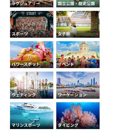
ラグジュアリー
国立公園・歴史公園
スポーツ
女子旅
パワースポット
イベント
ウェディング
ワーケーション
マリンスポーツ
ダイビング