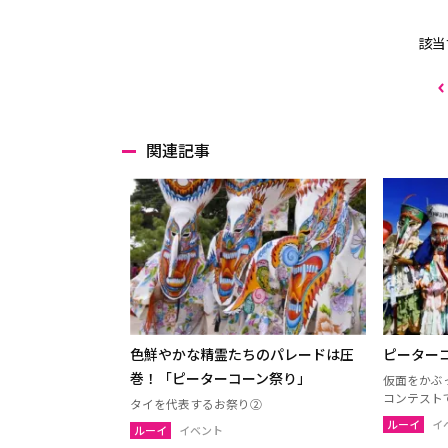
該当
関連記事
色鮮やかな精霊たちのパレードは圧
ピーター
巻！「ピーターコーン祭り」
仮面をかぶ
コンテスト
タイを代表するお祭り②
ルーイ
イ
ルーイ
イベント