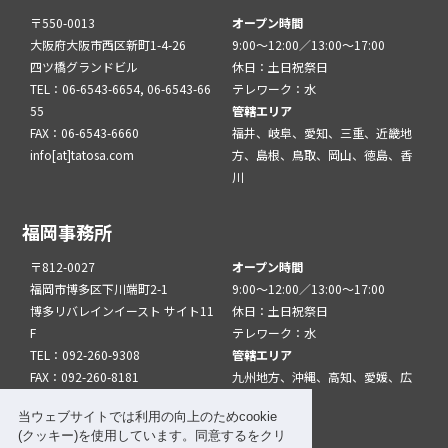
〒550-0013
オープン時間
大阪府大阪市西区新町1-4-26
9:00～12:00／13:00～17:00
四ツ橋グランドビル
休日：土日祝祭日
TEL：06-6543-6654, 06-6543-66
テレワーク：水
55
管轄エリア
FAX：06-6543-6660
福井、岐阜、愛知、三重、近畿地
info[at]tatosa.com
方、島根、鳥取、岡山、徳島、香
川
福岡事務所
〒812-0027
オープン時間
福岡市博多区下川端町2-1
9:00～12:00／13:00～17:00
博多リバレインイースト サイト11
休日：土日祝祭日
F
テレワーク：水
TEL：092-260-9308
管轄エリア
FAX：092-260-8181
九州地方、沖縄、高知、愛媛、広
info[at]tatfuk.com
島、山口
当ウェブサイトでは利用の向上のためcookie
(クッキー)を使用しています。同意するをクリ