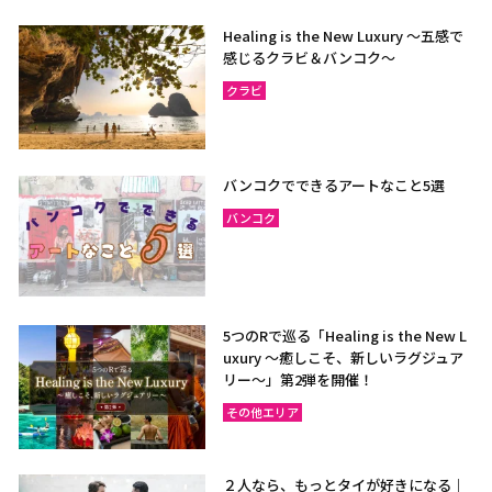
Healing is the New Luxury ～五感で
感じるクラビ＆バンコク～
クラビ
バンコクでできるアートなこと5選
バンコク
5つのRで巡る「Healing is the New L
uxury ～癒しこそ、新しいラグジュア
リー〜」第2弾を開催！
その他エリア
２人なら、もっとタイが好きになる｜