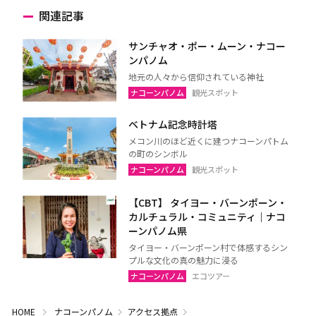
関連記事
サンチャオ・ポー・ムーン・ナコー
ンパノム
地元の人々から信仰されている神社
ナコーンパノム
観光スポット
ベトナム記念時計塔
メコン川のほど近くに建つナコーンパトム
の町のシンボル
ナコーンパノム
観光スポット
【CBT】 タイヨー・バーンポーン・
カルチュラル・コミュニティ｜ナコ
ーンパノム県
タイヨー・バーンポーン村で体感するシン
プルな文化の真の魅力に浸る
ナコーンパノム
エコツアー
HOME
ナコーンパノム
アクセス拠点