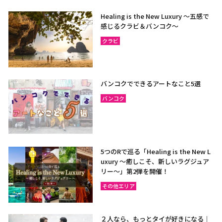
Healing is the New Luxury ～五感で
感じるクラビ＆バンコク～
クラビ
バンコクでできるアートなこと5選
バンコク
5つのRで巡る「Healing is the New L
uxury ～癒しこそ、新しいラグジュア
リー〜」第2弾を開催！
その他エリア
２人なら、もっとタイが好きになる｜