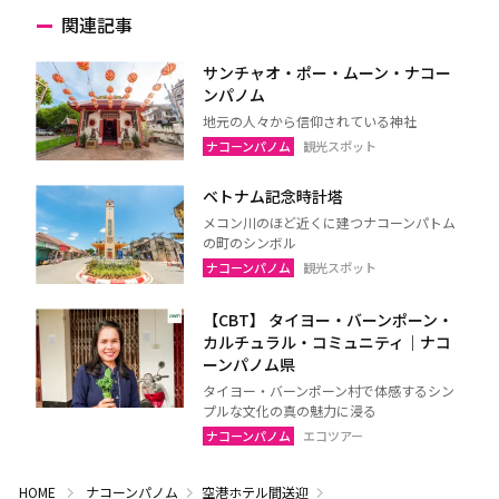
関連記事
サンチャオ・ポー・ムーン・ナコー
ンパノム
地元の人々から信仰されている神社
ナコーンパノム
観光スポット
ベトナム記念時計塔
メコン川のほど近くに建つナコーンパトム
の町のシンボル
ナコーンパノム
観光スポット
【CBT】 タイヨー・バーンポーン・
カルチュラル・コミュニティ｜ナコ
ーンパノム県
タイヨー・バーンポーン村で体感するシン
プルな文化の真の魅力に浸る
ナコーンパノム
エコツアー
HOME
ナコーンパノム
空港ホテル間送迎