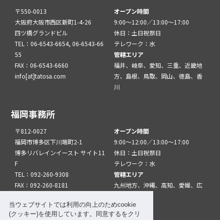
〒550-0013
オープン時間
大阪府大阪市西区新町1-4-26
9:00～12:00／13:00～17:00
四ツ橋グランドビル
休日：土日祝祭日
TEL：06-6543-6654, 06-6543-66
テレワーク：水
55
管轄エリア
FAX：06-6543-6660
福井、岐阜、愛知、三重、近畿地
info[at]tatosa.com
方、島根、鳥取、岡山、徳島、香
川
福岡事務所
〒812-0027
オープン時間
福岡市博多区下川端町2-1
9:00～12:00／13:00～17:00
博多リバレインイースト サイト11
休日：土日祝祭日
F
テレワーク：水
TEL：092-260-9308
管轄エリア
FAX：092-260-8181
九州地方、沖縄、高知、愛媛、広
info[at]tatfuk.com
島、山口
当ウェブサイトでは利用の向上のためcookie
(クッキー)を使用しています。同意するをクリ