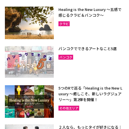
Healing is the New Luxury ～五感で
感じるクラビ＆バンコク～
クラビ
バンコクでできるアートなこと5選
バンコク
5つのRで巡る「Healing is the New L
uxury ～癒しこそ、新しいラグジュア
リー〜」第2弾を開催！
その他エリア
２人なら、もっとタイが好きになる｜