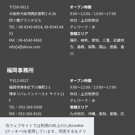
〒550-0013
オープン時間
大阪府大阪市西区新町1-4-26
9:00～12:00／13:00～17:00
四ツ橋グランドビル
休日：土日祝祭日
TEL：06-6543-6654, 06-6543-66
テレワーク：水
55
管轄エリア
FAX：06-6543-6660
福井、岐阜、愛知、三重、近畿地
info[at]tatosa.com
方、島根、鳥取、岡山、徳島、香
川
福岡事務所
〒812-0027
オープン時間
福岡市博多区下川端町2-1
9:00～12:00／13:00～17:00
博多リバレインイースト サイト11
休日：土日祝祭日
F
テレワーク：水
TEL：092-260-9308
管轄エリア
FAX：092-260-8181
九州地方、沖縄、高知、愛媛、広
info[at]tatfuk.com
島、山口
当ウェブサイトでは利用の向上のためcookie
(クッキー)を使用しています。同意するをクリ