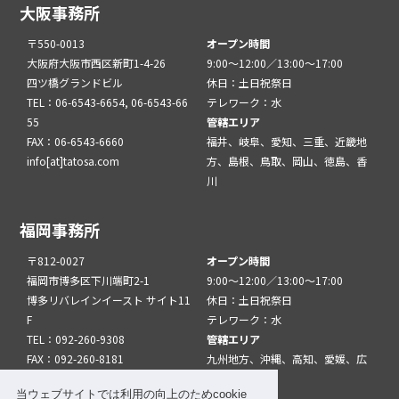
大阪事務所
〒550-0013
オープン時間
大阪府大阪市西区新町1-4-26
9:00～12:00／13:00～17:00
四ツ橋グランドビル
休日：土日祝祭日
TEL：06-6543-6654, 06-6543-66
テレワーク：水
55
管轄エリア
FAX：06-6543-6660
福井、岐阜、愛知、三重、近畿地
info[at]tatosa.com
方、島根、鳥取、岡山、徳島、香
川
福岡事務所
〒812-0027
オープン時間
福岡市博多区下川端町2-1
9:00～12:00／13:00～17:00
博多リバレインイースト サイト11
休日：土日祝祭日
F
テレワーク：水
TEL：092-260-9308
管轄エリア
FAX：092-260-8181
九州地方、沖縄、高知、愛媛、広
info[at]tatfuk.com
島、山口
当ウェブサイトでは利用の向上のためcookie