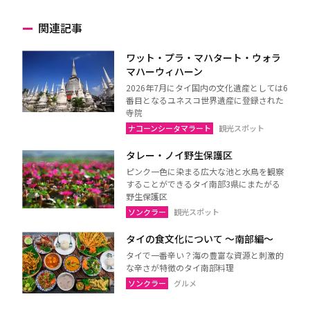
関連記事
ワット・プラ・マハタート・ウォラ
マハーウィハーン
2026年7月にタイ国内の文化遺産としては6
番目となるユネスコ世界遺産に登録された
寺院
ナコーンシータマラート
観光スポット
タレー・ノイ野生保護区
ピンク一色に染まる広大な池と水鳥を観察
することができるタイ南部3県にまたがる
野生保護区
ソンクラー
観光スポット
タイの食文化について 〜南部編〜
タイで一番辛い？海の豊富な資源と刺激的
な辛さが特徴のタイ南部料理
ソンクラー
グルメ