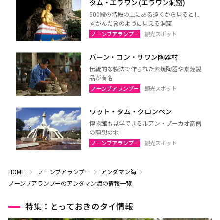
タム・エラワン (エラワン洞窟)
600段の階段の上にある遠くから見るとし
ゃがんだ象のように見える洞窟
ノーンブアランプー
観光スポット
バーン・コン・サワン陶器村
伝統的な製法で作られた素焼陶器や素焼製
品が有名
ノーンブアランプー
観光スポット
ワット・タム・クロンペン
博物館も見学できるルアン・プーカオ高僧
の瞑想の地
ノーンブアランプー
観光スポット
HOME
ノーンブアランプー
アンダマン海
ノーンブアランプーのアンダマン海の情報一覧
特集：とっておきのタイ情報