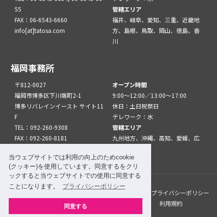
55
管轄エリア
FAX：06-6543-6660
福井、岐阜、愛知、三重、近畿地
info[at]tatosa.com
方、島根、鳥取、岡山、徳島、香
川
福岡事務所
〒812-0027
オープン時間
福岡市博多区下川端町2-1
9:00～12:00／13:00～17:00
博多リバレインイースト サイト11
休日：土日祝祭日
F
テレワーク：水
TEL：092-260-9308
管轄エリア
FAX：092-260-8181
九州地方、沖縄、高知、愛媛、広
info[at]tatfuk.com
島、山口
当ウェブサイトでは利用の向上のためcookie
(クッキー)を使用しています。同意するをクリ
ックすると当ウェブサイトでの使用に同意する
ことになります。
プライバシーポリシー
このサイトについて
メルマガ登録
リンク
プライバシーポリシー
サイトマップ
関係機関・団体について
利用規約
同意する