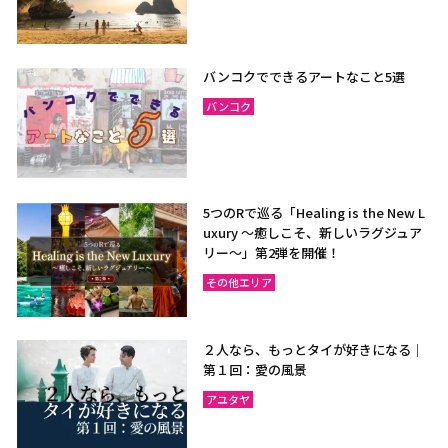
バンコクでできるアートなこと5選
バンコク
5つのRで巡る「Healing is the New L
uxury ～癒しこそ、新しいラグジュア
リー〜」第2弾を開催！
その他エリア
２人なら、もっとタイが好きになる｜
第１回：愛の風景
アユタヤ