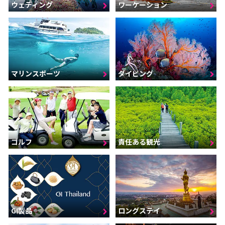
ウェディング
ワーケーション
マリンスポーツ
ダイビング
ゴルフ
責任ある観光
GI製品
ロングステイ