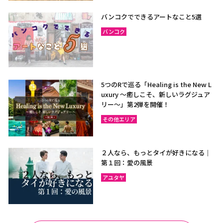
バンコクでできるアートなこと5選
バンコク
5つのRで巡る「Healing is the New L
uxury ～癒しこそ、新しいラグジュア
リー〜」第2弾を開催！
その他エリア
２人なら、もっとタイが好きになる｜
第１回：愛の風景
アユタヤ