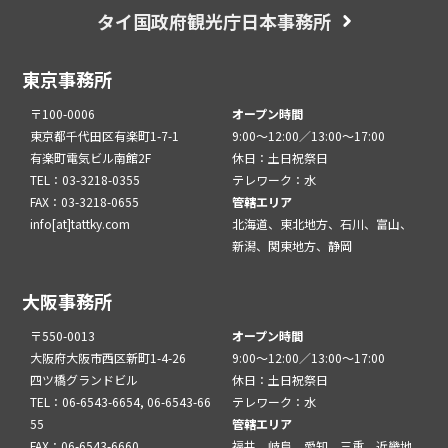
タイ国政府観光庁日本事務所
東京事務所
〒100-0006
オープン時間
東京都千代田区有楽町1-7-1
9:00～12:00／13:00～17:00
有楽町電気ビル南館2F
休日：土日祝祭日
TEL：03-3218-0355
テレワーク：水
FAX：03-3218-0655
管轄エリア
info[at]tattky.com
北海道、東北地方、石川、富山、
新潟、関東地方、静岡
大阪事務所
〒550-0013
オープン時間
大阪府大阪市西区新町1-4-26
9:00～12:00／13:00～17:00
四ツ橋グランドビル
休日：土日祝祭日
TEL：06-6543-6654, 06-6543-66
テレワーク：水
55
管轄エリア
FAX：06-6543-6660
福井、岐阜、愛知、三重、近畿地