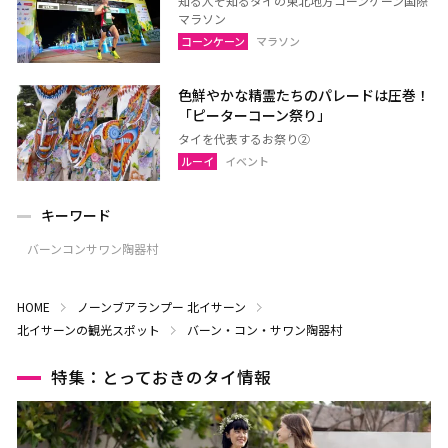
知る人ぞ知るタイの東北地方コーンケーン国際
マラソン
コーンケーン
マラソン
色鮮やかな精霊たちのパレードは圧巻！
「ピーターコーン祭り」
タイを代表するお祭り②
ルーイ
イベント
キーワード
バーンコンサワン陶器村
HOME
ノーンブアランプー
北イサーン
北イサーンの観光スポット
バーン・コン・サワン陶器村
特集：とっておきのタイ情報