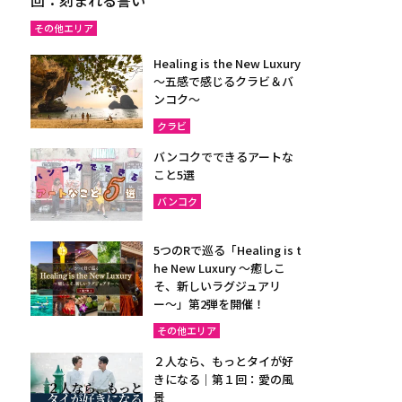
その他エリア
Healing is the New Luxury
～五感で感じるクラビ＆バ
ンコク～
クラビ
バンコクでできるアートな
こと5選
バンコク
5つのRで巡る「Healing is t
he New Luxury ～癒しこ
そ、新しいラグジュアリ
ー〜」第2弾を開催！
その他エリア
２人なら、もっとタイが好
きになる｜第１回：愛の風
景