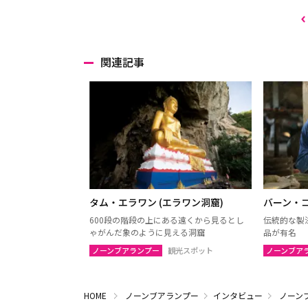
関連記事
タム・エラワン (エラワン洞窟)
バーン・
600段の階段の上にある遠くから見るとし
伝統的な製
ゃがんだ象のように見える洞窟
品が有名
ノーンブアランプー
観光スポット
ノーンブア
HOME
ノーンブアランプー
インタビュー
ノーン