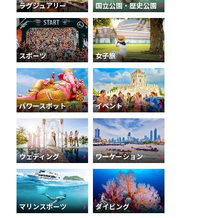
ラグジュアリー
国立公園・歴史公園
スポーツ
女子旅
パワースポット
イベント
ウェディング
ワーケーション
マリンスポーツ
ダイビング