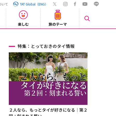
ついて
TAT Global（ENG）
楽しむ
旅のテーマ
Inst
2026/08/04
特集：とっておきのタイ情報
２人なら、もっとタイが好きになる｜第２
回：刻まれる誓い