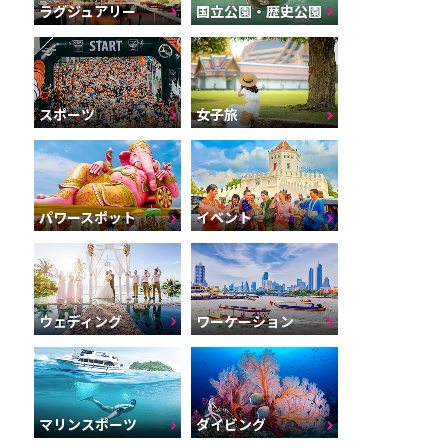
ラグジュアリー
国立公園・歴史公園
スポーツ
女子旅
パワースポット
イベント
ウェディング
ワーケーション
マリンスポーツ
ダイビング