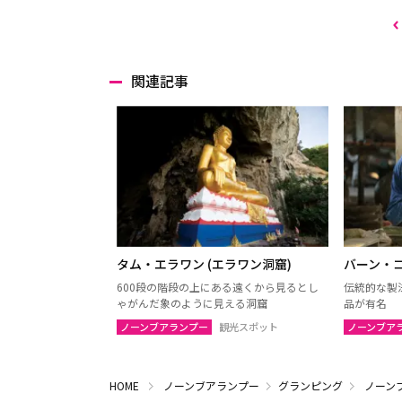
関連記事
タム・エラワン (エラワン洞窟)
バーン・
600段の階段の上にある遠くから見るとし
伝統的な製
ゃがんだ象のように見える洞窟
品が有名
ノーンブアランプー
観光スポット
ノーンブア
HOME
ノーンブアランプー
グランピング
ノーン