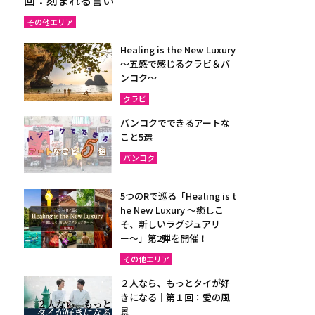
その他エリア
Healing is the New Luxury
～五感で感じるクラビ＆バ
ンコク～
クラビ
バンコクでできるアートな
こと5選
バンコク
5つのRで巡る「Healing is t
he New Luxury ～癒しこ
そ、新しいラグジュアリ
ー〜」第2弾を開催！
その他エリア
２人なら、もっとタイが好
きになる｜第１回：愛の風
景