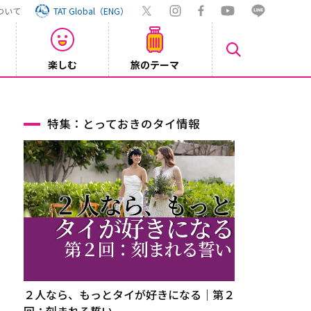
ついて
TAT Global（ENG）
楽しむ
旅のテーマ
Inst
2026/08/04
特集：とっておきのタイ情報
２人なら、もっとタイが好きになる｜第２
回：刻まれる誓い