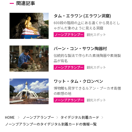
関連記事
タム・エラワン (エラワン洞窟)
600段の階段の上にある遠くから見るとし
ゃがんだ象のように見える洞窟
ノーンブアランプー
観光スポット
バーン・コン・サワン陶器村
伝統的な製法で作られた素焼陶器や素焼製
品が有名
ノーンブアランプー
観光スポット
ワット・タム・クロンペン
博物館も見学できるルアン・プーカオ高僧
の瞑想の地
ノーンブアランプー
観光スポット
HOME
ノーンブアランプー
タイデジタル到着カード
ノーンブアランプーのタイデジタル到着カードの情報一覧