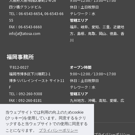
大阪府大阪市西区新町1-4-26
9:00～12:00／13:00～17:00
四ツ橋グランドビル
休日：土日祝祭日
TEL：06-6543-6654, 06-6543-66
テレワーク：水
55
管轄エリア
FAX：06-6543-6660
福井、岐阜、愛知、三重、近畿地
info[at]tatosa.com
方、島根、鳥取、岡山、徳島、香
川
福岡事務所
〒812-0027
オープン時間
福岡市博多区下川端町2-1
9:00～12:00／13:00～17:00
博多リバレインイースト サイト11
休日：土日祝祭日
F
テレワーク：水
TEL：092-260-9308
管轄エリア
FAX：092-260-8181
九州地方、沖縄、高知、愛媛、広
info[at]tatfuk.com
島、山口
当ウェブサイトでは利用の向上のためcookie
(クッキー)を使用しています。同意するをクリ
ックすると当ウェブサイトでの使用に同意する
ことになります。
プライバシーポリシー
このサイトについて
メルマガ登録
リンク
プライバシーポリシー