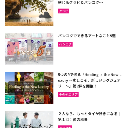
感じるクラビ＆バンコク～
クラビ
バンコクでできるアートなこと5選
バンコク
5つのRで巡る「Healing is the New L
uxury ～癒しこそ、新しいラグジュア
リー〜」第2弾を開催！
その他エリア
２人なら、もっとタイが好きになる｜
第１回：愛の風景
アユタヤ