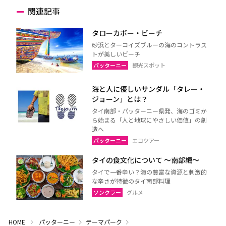
関連記事
タローカポー・ビーチ
砂浜とターコイズブルーの海のコントラス
トが美しいビーチ
パッターニー
観光スポット
海と人に優しいサンダル「タレー・
ジョーン」とは？
タイ南部・パッターニー県発、海のゴミか
ら始まる「人と地球にやさしい価値」の創
造へ
パッターニー
エコツアー
タイの食文化について 〜南部編〜
タイで一番辛い？海の豊富な資源と刺激的
な辛さが特徴のタイ南部料理
ソンクラー
グルメ
HOME
パッターニー
テーマパーク