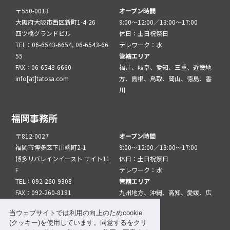
〒550-0013
オープン時間
大阪府大阪市西区新町1-4-26
9:00～12:00／13:00～17:00
四ツ橋グランドビル
休日：土日祝祭日
TEL：06-6543-6654, 06-6543-66
テレワーク：水
55
管轄エリア
FAX：06-6543-6660
福井、岐阜、愛知、三重、近畿地
info[at]tatosa.com
方、島根、鳥取、岡山、徳島、香
川
福岡事務所
〒812-0027
オープン時間
福岡市博多区下川端町2-1
9:00～12:00／13:00～17:00
博多リバレインイースト サイト11
休日：土日祝祭日
F
テレワーク：水
TEL：092-260-9308
管轄エリア
FAX：092-260-8181
九州地方、沖縄、高知、愛媛、広
info[at]tatfuk.com
島、山口
当ウェブサイトでは利用の向上のためcookie
(クッキー)を使用しています。同意するをクリ