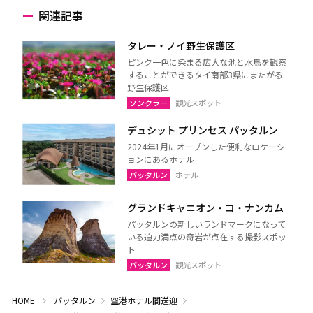
関連記事
タレー・ノイ野生保護区
ピンク一色に染まる広大な池と水鳥を観察
することができるタイ南部3県にまたがる
野生保護区
ソンクラー
観光スポット
デュシット プリンセス パッタルン
2024年1月にオープンした便利なロケーシ
ョンにあるホテル
パッタルン
ホテル
グランドキャニオン・コ・ナンカム
パッタルンの新しいランドマークになって
いる迫力満点の奇岩が点在する撮影スポッ
ト
パッタルン
観光スポット
HOME
パッタルン
空港ホテル間送迎