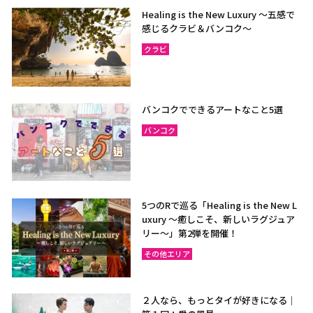
Healing is the New Luxury ～五感で
感じるクラビ＆バンコク～
クラビ
バンコクでできるアートなこと5選
バンコク
5つのRで巡る「Healing is the New L
uxury ～癒しこそ、新しいラグジュア
リー〜」第2弾を開催！
その他エリア
２人なら、もっとタイが好きになる｜