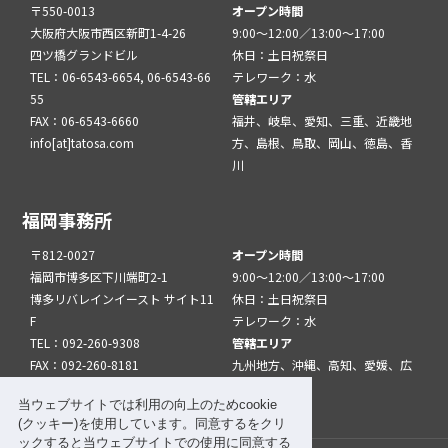
〒550-0013
オープン時間
大阪府大阪市西区新町1-4-26
9:00～12:00／13:00～17:00
四ツ橋グランドビル
休日：土日祝祭日
TEL：06-6543-6654, 06-6543-66
テレワーク：水
55
管轄エリア
FAX：06-6543-6660
福井、岐阜、愛知、三重、近畿地
info[at]tatosa.com
方、島根、鳥取、岡山、徳島、香
川
福岡事務所
〒812-0027
オープン時間
福岡市博多区下川端町2-1
9:00～12:00／13:00～17:00
博多リバレインイースト サイト11
休日：土日祝祭日
F
テレワーク：水
TEL：092-260-9308
管轄エリア
FAX：092-260-8181
九州地方、沖縄、高知、愛媛、広
info[at]tatfuk.com
島、山口
当ウェブサイトでは利用の向上のためcookie
(クッキー)を使用しています。同意するをクリ
ックすると当ウェブサイトでの使用に同意する