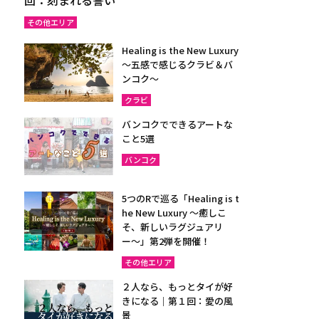
その他エリア
Healing is the New Luxury
～五感で感じるクラビ＆バ
ンコク～
クラビ
バンコクでできるアートな
こと5選
バンコク
5つのRで巡る「Healing is t
he New Luxury ～癒しこ
そ、新しいラグジュアリ
ー〜」第2弾を開催！
その他エリア
２人なら、もっとタイが好
きになる｜第１回：愛の風
景