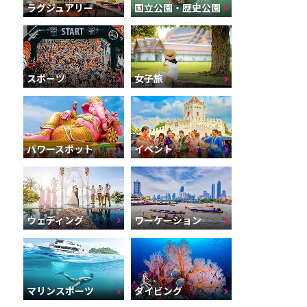
ラグジュアリー
国立公園・歴史公園
スポーツ
女子旅
パワースポット
イベント
ウェディング
ワーケーション
マリンスポーツ
ダイビング