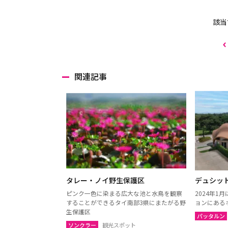
該当
関連記事
タレー・ノイ野生保護区
デュシット
ピンク一色に染まる広大な池と水鳥を観察
2024年1
することができるタイ南部3県にまたがる野
ョンにある
生保護区
パッタルン
ソンクラー
観光スポット