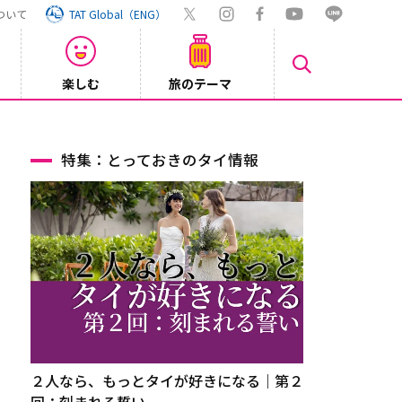
ついて
TAT Global（ENG）
楽しむ
旅のテーマ
Inst
2026/08/04
特集：とっておきのタイ情報
２人なら、もっとタイが好きになる｜第２
回：刻まれる誓い