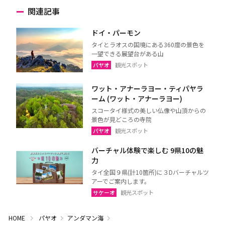
関連記事
ドイ・パーモン
タイとラオスの国境にある360度の景色を
一望できる展望台がある山
パヤオ
観光スポット
ワット・アナーラヨー・ティパヤラ
ーム (ワット・アナーラヨー)
スコータイ様式の美しい仏像や山頂からの
景色が見どころの寺院
パヤオ
観光スポット
バーチャル体験で楽しむ 9県10の魅
力
タイ全国９県(計10箇所)に３Dバーチャルツ
アーでご案内します。
サケーオ
観光スポット
HOME
パヤオ
アンダマン海