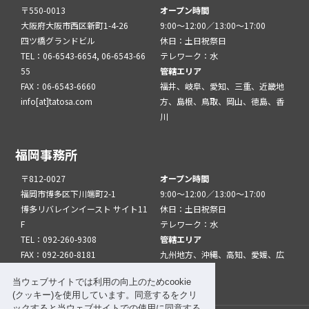
〒550-0013
オープン時間
大阪府大阪市西区新町1-4-26
9:00～12:00／13:00～17:00
四ツ橋グランドビル
休日：土日祝祭日
TEL：06-6543-6654, 06-6543-66
テレワーク：水
55
管轄エリア
FAX：06-6543-6660
福井、岐阜、愛知、三重、近畿地
info[at]tatosa.com
方、島根、鳥取、岡山、徳島、香
川
福岡事務所
〒812-0027
オープン時間
福岡市博多区下川端町2-1
9:00～12:00／13:00～17:00
博多リバレインイースト サイト11
休日：土日祝祭日
F
テレワーク：水
TEL：092-260-9308
管轄エリア
FAX：092-260-8181
九州地方、沖縄、高知、愛媛、広
info[at]tatfuk.com
島、山口
当ウェブサイトでは利用の向上のためcookie
(クッキー)を使用しています。同意するをクリ
ックすると当ウェブサイトでの使用に同意する