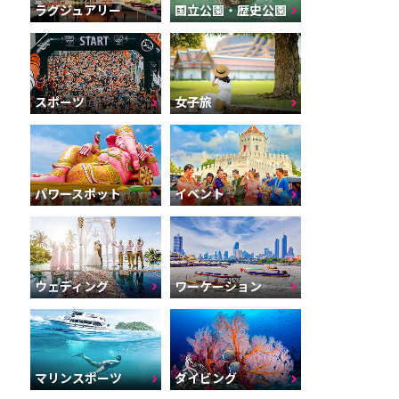
ラグジュアリー
国立公園・歴史公園
スポーツ
女子旅
パワースポット
イベント
ウェディング
ワーケーション
マリンスポーツ
ダイビング