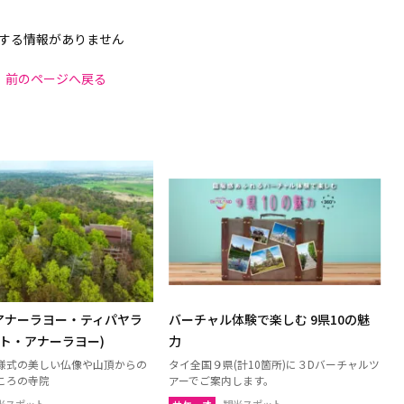
する情報がありません
前のページへ戻る
アナーラヨー・ティパヤラ
バーチャル体験で楽しむ 9県10の魅
ット・アナーラヨー)
力
様式の美しい仏像や山頂からの
タイ全国９県(計10箇所)に３Dバーチャルツ
ころの寺院
アーでご案内します。