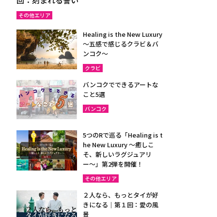
その他エリア
Healing is the New Luxury
～五感で感じるクラビ＆バ
ンコク～
クラビ
バンコクでできるアートな
こと5選
バンコク
5つのRで巡る「Healing is t
he New Luxury ～癒しこ
そ、新しいラグジュアリ
ー〜」第2弾を開催！
その他エリア
２人なら、もっとタイが好
きになる｜第１回：愛の風
景