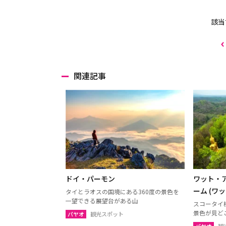
該当
関連記事
ドイ・パーモン
ワット・
ーム (ワ
タイとラオスの国境にある360度の景色を
一望できる展望台がある山
スコータイ
景色が見ど
パヤオ
観光スポット