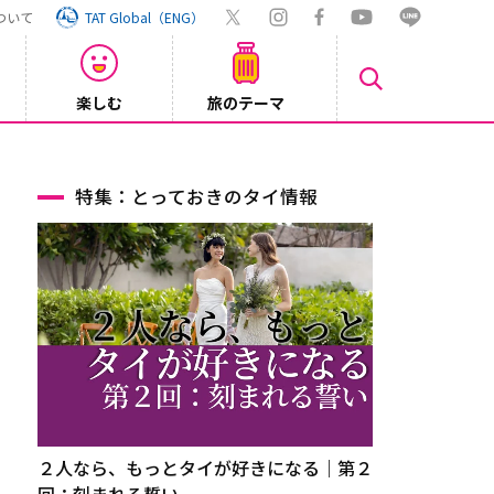
ついて
TAT Global（ENG）
楽しむ
旅のテーマ
Inst
2026/08/04
特集：とっておきのタイ情報
２人なら、もっとタイが好きになる｜第２
回：刻まれる誓い