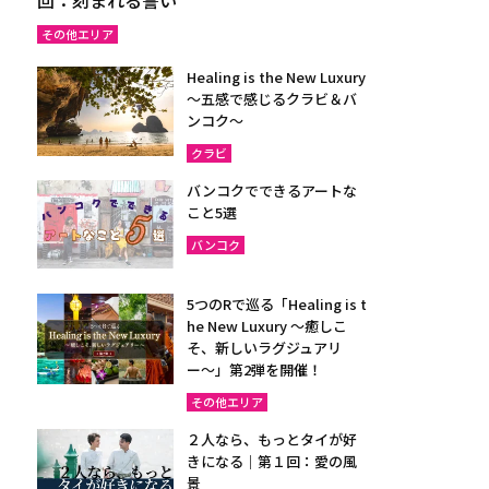
その他エリア
Healing is the New Luxury
～五感で感じるクラビ＆バ
ンコク～
クラビ
バンコクでできるアートな
こと5選
バンコク
5つのRで巡る「Healing is t
he New Luxury ～癒しこ
そ、新しいラグジュアリ
ー〜」第2弾を開催！
その他エリア
２人なら、もっとタイが好
きになる｜第１回：愛の風
景