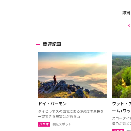
該当
関連記事
ドイ・パーモン
ワット・
ーム (ワ
タイとラオスの国境にある360度の景色を
一望できる展望台がある山
スコータイ
景色が見ど
パヤオ
観光スポット