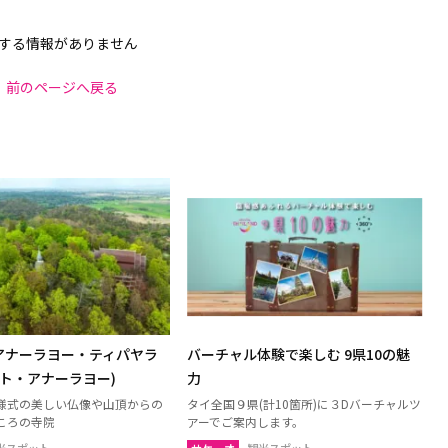
する情報がありません
前のページへ戻る
アナーラヨー・ティパヤラ
バーチャル体験で楽しむ 9県10の魅
ット・アナーラヨー)
力
様式の美しい仏像や山頂からの
タイ全国９県(計10箇所)に３Dバーチャルツ
ころの寺院
アーでご案内します。