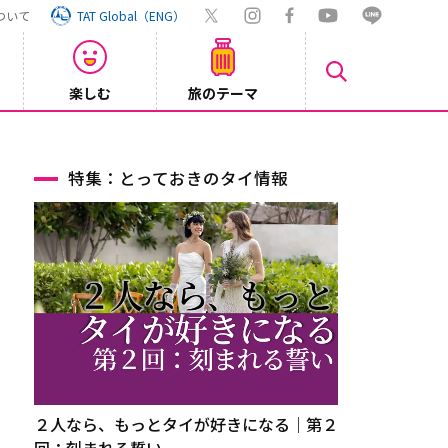
ついて
TAT Global（ENG）
楽しむ
旅のテーマ
Inst
2026/08/04
特集：とっておきのタイ情報
２人なら、もっとタイが好きになる｜第２
回：刻まれる誓い