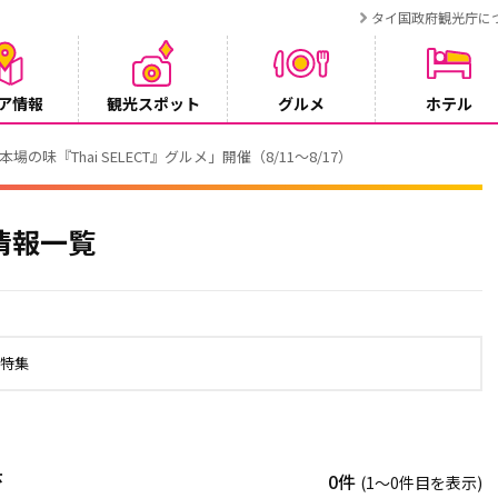
タイ国政府観光庁に
ア情報
観光スポット
グルメ
ホテル
でタイ・プーケットが紹介されます
情報一覧
の特集
示
0件
(1〜0件目を表示)