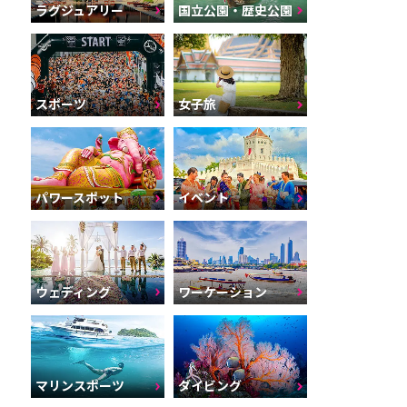
ラグジュアリー
国立公園・歴史公園
スポーツ
女子旅
パワースポット
イベント
ウェディング
ワーケーション
マリンスポーツ
ダイビング