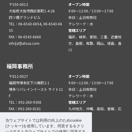
〒550-0013
オープン時間
大阪府大阪市西区新町1-4-26
9:00～12:00／13:00～17:00
四ツ橋グランドビル
休日：土日祝祭日
TEL：06-6543-6654, 06-6543-66
テレワーク：水
55
管轄エリア
FAX：06-6543-6660
福井、岐阜、愛知、三重、近畿地
info[at]tatosa.com
方、島根、鳥取、岡山、徳島、香
川
福岡事務所
〒812-0027
オープン時間
福岡市博多区下川端町2-1
9:00～12:00／13:00～17:00
博多リバレインイースト サイト11
休日：土日祝祭日
F
テレワーク：水
TEL：092-260-9308
管轄エリア
FAX：092-260-8181
九州地方、沖縄、高知、愛媛、広
info[at]tatfuk.com
島、山口
当ウェブサイトでは利用の向上のためcookie
(クッキー)を使用しています。同意するをクリ
ックすると当ウェブサイトでの使用に同意する