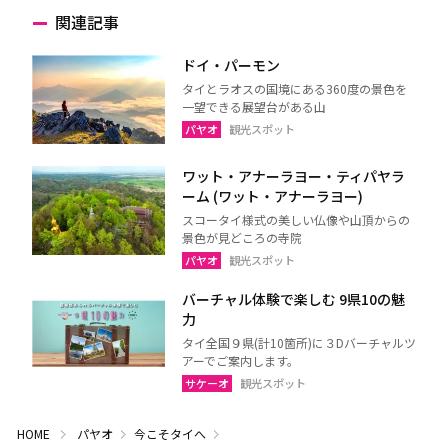
関連記事
ドイ・パーモン
タイとラオスの国境にある360度の景色を
一望できる展望台がある山
パヤオ
観光スポット
ワット・アナーラヨー・ティパヤラ
ーム (ワット・アナーラヨー)
スコータイ様式の美しい仏像や山頂からの
景色が見どころの寺院
パヤオ
観光スポット
バーチャル体験で楽しむ 9県10の魅
力
タイ全国９県(計10箇所)に３Dバーチャルツ
アーでご案内します。
サケーオ
観光スポット
HOME
パヤオ
今こそタイへ