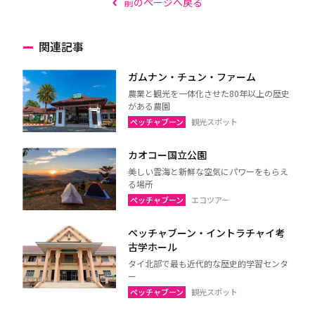
前のページへ戻る
関連記事
ガムナン・チュン・ファーム
農業と観光を一体化させた80年以上の歴史
がある農園
ペッチャブーン
観光スポット
カオコー国立公園
美しい雲海と新鮮な空気にパワーをもらえ
る場所
ペッチャブーン
エコツアー
ペッチャブーン・イントラチャイ考
古学ホール
タイ北部で最も近代的な歴史的学習センタ
ー
ペッチャブーン
観光スポット