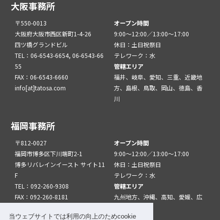
大阪事務所
〒550-0013
オープン時間
大阪府大阪市西区新町1-4-26
9:00～12:00／13:00～17:00
四ツ橋グランドビル
休日：土日祝祭日
TEL：06-6543-6654, 06-6543-66
テレワーク：水
55
管轄エリア
FAX：06-6543-6660
福井、岐阜、愛知、三重、近畿地
info[at]tatosa.com
方、島根、鳥取、岡山、徳島、香
川
福岡事務所
〒812-0027
オープン時間
福岡市博多区下川端町2-1
9:00～12:00／13:00～17:00
博多リバレインイースト サイト11
休日：土日祝祭日
F
テレワーク：水
TEL：092-260-9308
管轄エリア
FAX：092-260-8181
九州地方、沖縄、高知、愛媛、広
info[at]tatfuk.com
島、山口
当ウェブサイトでは利用の向上のためcookie