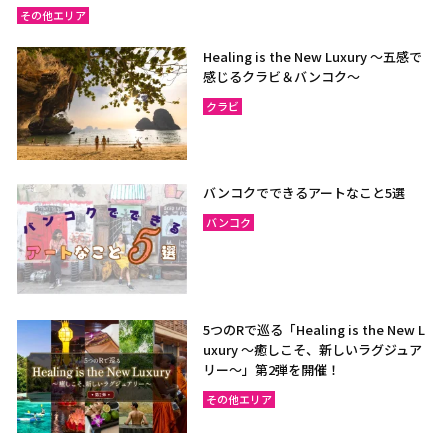
その他エリア
Healing is the New Luxury ～五感で
感じるクラビ＆バンコク～
クラビ
バンコクでできるアートなこと5選
バンコク
5つのRで巡る「Healing is the New L
uxury ～癒しこそ、新しいラグジュア
リー〜」第2弾を開催！
その他エリア