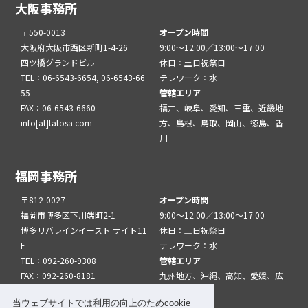
大阪事務所
〒550-0013
オープン時間
大阪府大阪市西区新町1-4-26
9:00～12:00／13:00～17:00
四ツ橋グランドビル
休日：土日祝祭日
TEL：06-6543-6654, 06-6543-66
テレワーク：水
55
管轄エリア
FAX：06-6543-6660
福井、岐阜、愛知、三重、近畿地
info[at]tatosa.com
方、島根、鳥取、岡山、徳島、香
川
福岡事務所
〒812-0027
オープン時間
福岡市博多区下川端町2-1
9:00～12:00／13:00～17:00
博多リバレインイースト サイト11
休日：土日祝祭日
F
テレワーク：水
TEL：092-260-9308
管轄エリア
FAX：092-260-8181
九州地方、沖縄、高知、愛媛、広
info[at]tatfuk.com
島、山口
当ウェブサイトでは利用の向上のためcookie