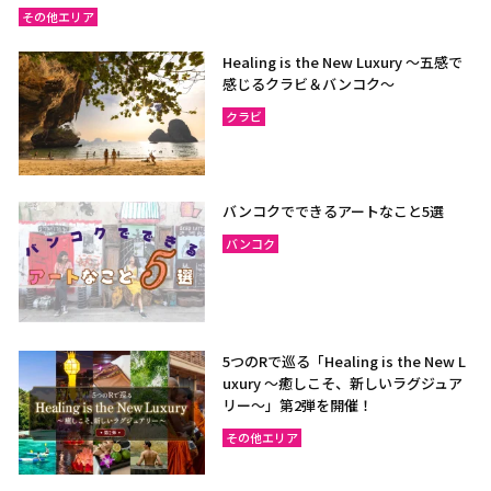
その他エリア
Healing is the New Luxury ～五感で
感じるクラビ＆バンコク～
クラビ
バンコクでできるアートなこと5選
バンコク
5つのRで巡る「Healing is the New L
uxury ～癒しこそ、新しいラグジュア
リー〜」第2弾を開催！
その他エリア