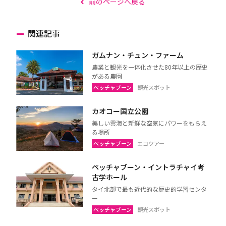
前のページへ戻る
関連記事
ガムナン・チュン・ファーム
農業と観光を一体化させた80年以上の歴史
がある農園
ペッチャブーン
観光スポット
カオコー国立公園
美しい雲海と新鮮な空気にパワーをもらえ
る場所
ペッチャブーン
エコツアー
ペッチャブーン・イントラチャイ考
古学ホール
タイ北部で最も近代的な歴史的学習センタ
ー
ペッチャブーン
観光スポット