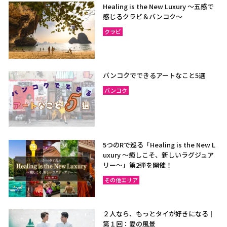
Healing is the New Luxury ～五感で
感じるクラビ＆バンコク～
クラビ
バンコクでできるアートなこと5選
バンコク
5つのRで巡る「Healing is the New L
uxury ～癒しこそ、新しいラグジュア
リー〜」第2弾を開催！
その他エリア
２人なら、もっとタイが好きになる｜
第１回：愛の風景