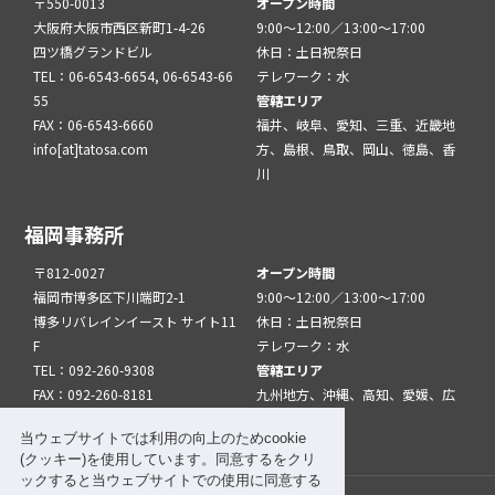
〒550-0013
オープン時間
大阪府大阪市西区新町1-4-26
9:00～12:00／13:00～17:00
四ツ橋グランドビル
休日：土日祝祭日
TEL：06-6543-6654, 06-6543-66
テレワーク：水
55
管轄エリア
FAX：06-6543-6660
福井、岐阜、愛知、三重、近畿地
info[at]tatosa.com
方、島根、鳥取、岡山、徳島、香
川
福岡事務所
〒812-0027
オープン時間
福岡市博多区下川端町2-1
9:00～12:00／13:00～17:00
博多リバレインイースト サイト11
休日：土日祝祭日
F
テレワーク：水
TEL：092-260-9308
管轄エリア
FAX：092-260-8181
九州地方、沖縄、高知、愛媛、広
info[at]tatfuk.com
島、山口
当ウェブサイトでは利用の向上のためcookie
(クッキー)を使用しています。同意するをクリ
ックすると当ウェブサイトでの使用に同意する