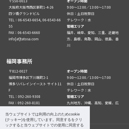
〒550-0013
オープン時間
大阪府大阪市西区新町1-4-26
9:00～12:00／13:00～17:00
四ツ橋グランドビル
休日：土日祝祭日
TEL：06-6543-6654, 06-6543-66
テレワーク：水
55
管轄エリア
FAX：06-6543-6660
福井、岐阜、愛知、三重、近畿地
info[at]tatosa.com
方、島根、鳥取、岡山、徳島、香
川
福岡事務所
〒812-0027
オープン時間
福岡市博多区下川端町2-1
9:00～12:00／13:00～17:00
博多リバレインイースト サイト11
休日：土日祝祭日
F
テレワーク：水
TEL：092-260-9308
管轄エリア
FAX：092-260-8181
九州地方、沖縄、高知、愛媛、広
info[at]tatfuk.com
島、山口
当ウェブサイトでは利用の向上のためcookie
(クッキー)を使用しています。同意するをクリ
ックすると当ウェブサイトでの使用に同意する