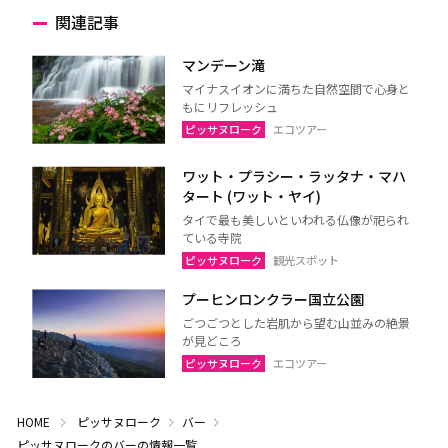
関連記事
マンデーン滝
マイナスイオンに満ちた自然空間で心身と
もにリフレッシュ
ピッサヌローク
エコツアー
ワット・プラシー・ラッタナ・マハ
タート (ワット・ヤイ)
タイで最も美しいといわれる仏像が祀られ
ている寺院
ピッサヌローク
観光スポット
プーヒンロンクラー国立公園
ごつごつとした岩肌から望む山並みの絶景
が見どころ
ピッサヌローク
エコツアー
HOME
ピッサヌローク
バー
ピッサヌロークのバーの情報一覧