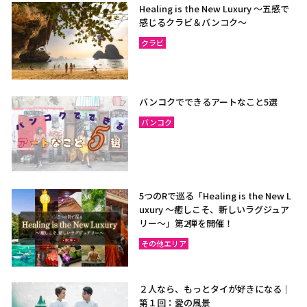
Healing is the New Luxury ～五感で
感じるクラビ＆バンコク～
クラビ
バンコクでできるアートなこと5選
バンコク
5つのRで巡る「Healing is the New L
uxury ～癒しこそ、新しいラグジュア
リー〜」第2弾を開催！
その他エリア
２人なら、もっとタイが好きになる｜
第１回：愛の風景